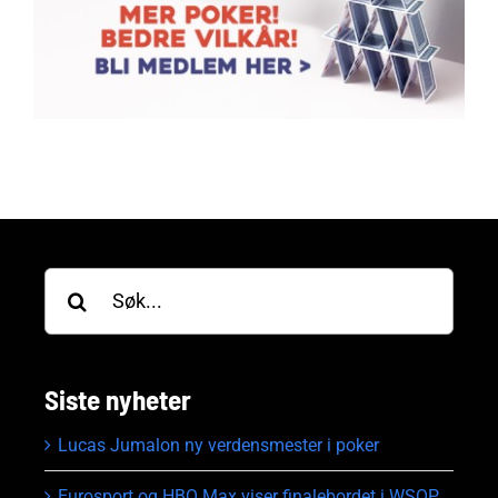
Søk
etter:
Siste nyheter
Lucas Jumalon ny verdensmester i poker
Eurosport og HBO Max viser finalebordet i WSOP