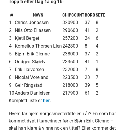
Topp ti etter Dag 1a og 1b:
#
NAVN
CHIPCOUNT
BORD
SETE
1
Chriss Jonassen
320900
37
8
2
Nils Otto Eliassen
290600
41
2
3
Kjetil Berget
257200
24
6
4
Kornelius Thorsen Lien
242800
8
4
5
Bjørn-Erik Glenne
238000
37
2
6
Oddgeir Skøelv
233600
41
1
7
Erik Halvorsen
232000
7
8
8
Nicolai Voreland
223500
23
7
9
Geir Ringstad
218000
39
5
10
Anders Danielsen
217900
61
2
Komplett liste er
her
.
Hvem tar hjem norgesmestertittelen i år? En som har
kommet dypt i turneringer før er Bjørn-Erik Glenne –
skal han klare å vinne nok en tittel? Eller kommer det