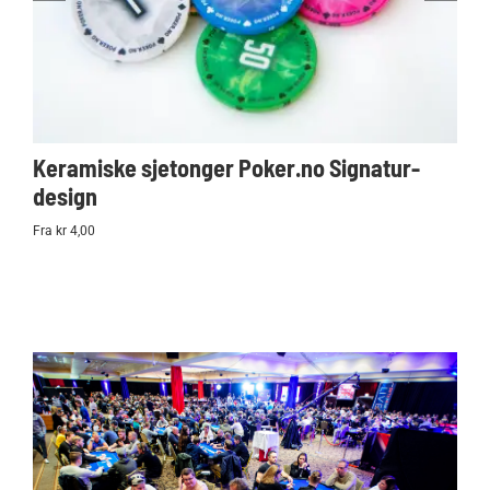
Keramiske sjetonger Poker.no Signatur-
Ko
design
Po
Fra kr 4,00
kr