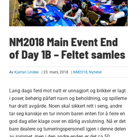
NM2018 Main Event End
of Day 1B – Feltet samles
Av
Kjartan Lindøe
| 23. mars, 2018
|
NM2018
,
Nyheter
Lang dags ferd mot natt er unnagjort og brikker er lagt
i poser, behørig påført navn og beholdning, og spillerne
har dratt avgårde. Noen skal sikkert rett i seng, andre
tar seg kanskje en tur innom baren enten for å feire en
god dag eller klage over en dårlig avslutning. Nå er det
bare dealere og turneringspersonell igjen i denne delen
av rommet, men i den andre enden er det ca 50