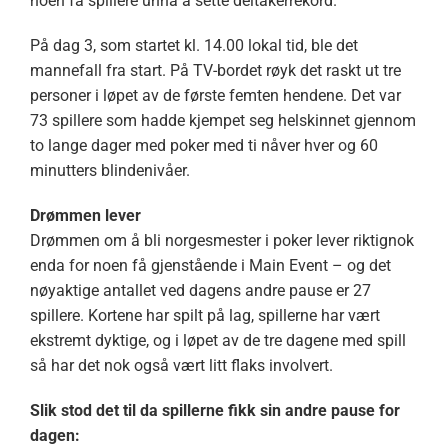
noen få spillere unna å sette deltakerrekord.
På dag 3, som startet kl. 14.00 lokal tid, ble det
mannefall fra start. På TV-bordet røyk det raskt ut tre
personer i løpet av de første femten hendene. Det var
73 spillere som hadde kjempet seg helskinnet gjennom
to lange dager med poker med ti nåver hver og 60
minutters blindenivåer.
Drømmen lever
Drømmen om å bli norgesmester i poker lever riktignok
enda for noen få gjenstående i Main Event – og det
nøyaktige antallet ved dagens andre pause er 27
spillere. Kortene har spilt på lag, spillerne har vært
ekstremt dyktige, og i løpet av de tre dagene med spill
så har det nok også vært litt flaks involvert.
Slik stod det til da spillerne fikk sin andre pause for
dagen: