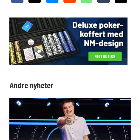
Andre nyheter