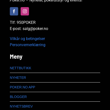
Poker.no
– Nyheter, pokerutstyr og events!
Tlf: 950POKER
E-post: salg@poker.no
Vilkår og betingelser
Personvernerklæring
Meny
NETTBUTIKK
NYHETER
POKER.NO APP
BLOGGER
NYHETSBREV