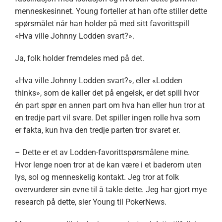
menneskesinnet. Young forteller at han ofte stiller dette
spørsmålet når han holder på med sitt favorittspill
«Hva ville Johnny Lodden svart?».
Ja, folk holder fremdeles med på det.
«Hva ville Johnny Lodden svart?», eller «Lodden
thinks», som de kaller det på engelsk, er det spill hvor
én part spør en annen part om hva han eller hun tror at
en tredje part vil svare. Det spiller ingen rolle hva som
er fakta, kun hva den tredje parten tror svaret er.
– Dette er et av Lodden-favorittspørsmålene mine.
Hvor lenge noen tror at de kan være i et baderom uten
lys, sol og menneskelig kontakt. Jeg tror at folk
overvurderer sin evne til å takle dette. Jeg har gjort mye
research på dette, sier Young til PokerNews.