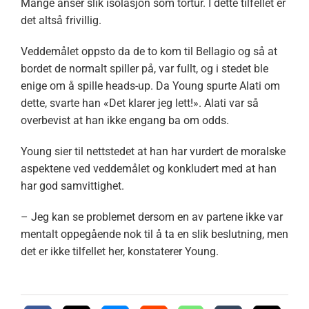
Mange anser slik isolasjon som tortur. I dette tilfellet er
det altså frivillig.
Veddemålet oppsto da de to kom til Bellagio og så at
bordet de normalt spiller på, var fullt, og i stedet ble
enige om å spille heads-up. Da Young spurte Alati om
dette, svarte han «Det klarer jeg lett!». Alati var så
overbevist at han ikke engang ba om odds.
Young sier til nettstedet at han har vurdert de moralske
aspektene ved veddemålet og konkludert med at han
har god samvittighet.
– Jeg kan se problemet dersom en av partene ikke var
mentalt oppegående nok til å ta en slik beslutning, men
det er ikke tilfellet her, konstaterer Young.