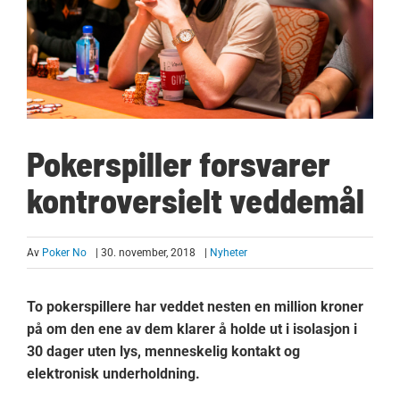
Pokerspiller forsvarer
kontroversielt veddemål
Av
Poker No
| 30. november, 2018
|
Nyheter
To pokerspillere har veddet nesten en million kroner
på om den ene av dem klarer å holde ut i isolasjon i
30 dager uten lys, menneskelig kontakt og
elektronisk underholdning.