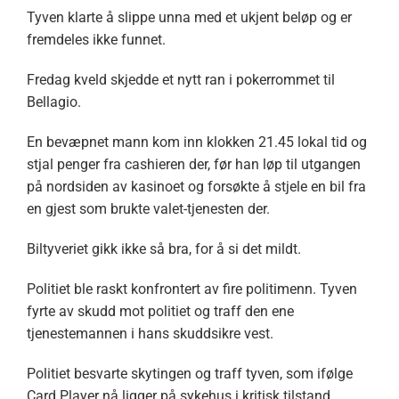
Tyven klarte å slippe unna med et ukjent beløp og er
fremdeles ikke funnet.
Fredag kveld skjedde et nytt ran i pokerrommet til
Bellagio.
En bevæpnet mann kom inn klokken 21.45 lokal tid og
stjal penger fra cashieren der, før han løp til utgangen
på nordsiden av kasinoet og forsøkte å stjele en bil fra
en gjest som brukte valet-tjenesten der.
Biltyveriet gikk ikke så bra, for å si det mildt.
Politiet ble raskt konfrontert av fire politimenn. Tyven
fyrte av skudd mot politiet og traff den ene
tjenestemannen i hans skuddsikre vest.
Politiet besvarte skytingen og traff tyven, som ifølge
Card Player nå ligger på sykehus i kritisk tilstand.