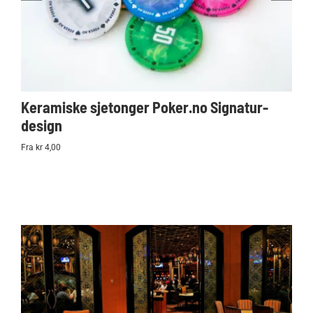
Keramiske sjetonger Poker.no Signatur-
Ko
design
Po
Fra kr 4,00
kr