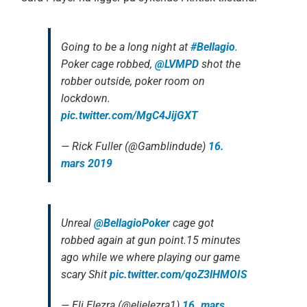
Going to be a long night at
#Bellagio
.
Poker cage robbed,
@LVMPD
shot the
robber outside, poker room on
lockdown.
pic.twitter.com/MgC4JijGXT
— Rick Fuller (@Gamblindude)
16.
mars 2019
Unreal ⁦
@BellagioPoker
⁩ cage got
robbed again at gun point.15 minutes
ago while we where playing our game
scary Shit
pic.twitter.com/qoZ3lHMOIS
— Eli Elezra (@elielezra1)
16. mars