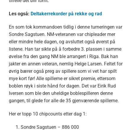
tilfelle det blir tomt.
Les også:
Deltakerrekorder på rekke og rad
En som tok kommandoen tidlig i denne turneringen var
Sondre Sagstuen. NM-veteranen var chipleader mer
eller mindre hele dagen, og avsluttet også øverst på
listene. Han tar sikte på å forbedre 3. plassen i samme
øvelse fra den gang NM ble arrangert i Riga. Bak han
jakter en annen veteran, nemlig Helge Larsen. Feltet for
øvrig bærer også preg av spillere som vi vet har spilt
mye kort før! Alle spillerne er sikret premie, ettersom
boblen røyk i siste hånd for dagen. Det var Eirik Rud
Iversen som ble den uheldige boblespilleren denne
gangen, til glede for alle de 35 gjenværende spillerne.
Her er topp 10 chipcounts etter dag 1:
Sondre Sagstuen – 886 000