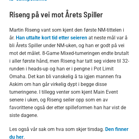
Riseng på vei mot Årets Spiller
Martin Riseng vant som kjent den første NM-tittelen i
år.
Han uttalte kort tid etter seieren
at neste mål var å
bli Årets Spiller under NM-uken, og han er godt på vei
mot det målet. 8-Game Mixed-turneringen endte brutalt
i aller første hånd, men Riseng har tatt seg videre til 32-
runden i heads-up og han er i pengne i Pot Limit
Omaha. Det kan bli vanskelig å ta igjen mannen fra
Askim om han går virkelig dypt i begge disse
turneringene. I tillegg venter som kjent Main Event
senere i uken, og Riseng seiler opp som en av
favorittene også der etter spilleformen han har vist de
siste dagene.
Les også vår sak om hva som skjer tirsdag.
Den finner
du her
.