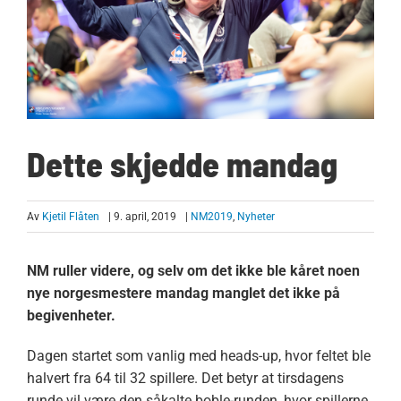
Dette skjedde mandag
Av
Kjetil Flåten
| 9. april, 2019
|
NM2019
,
Nyheter
NM ruller videre, og selv om det ikke ble kåret noen
nye norgesmestere mandag manglet det ikke på
begivenheter.
Dagen startet som vanlig med heads-up, hvor feltet ble
halvert fra 64 til 32 spillere. Det betyr at tirsdagens
runde vil være den såkalte boble-runden, hvor spillerne