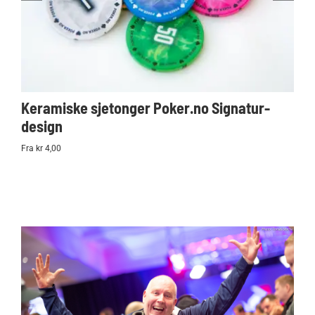
Keramiske sjetonger Poker.no Signatur-
Ko
design
Po
Fra kr 4,00
kr