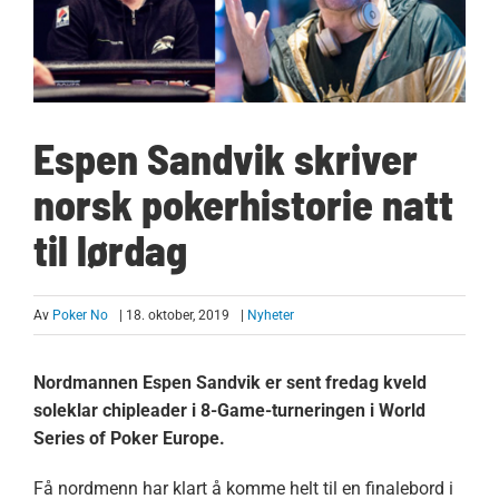
Espen Sandvik skriver
norsk pokerhistorie natt
til lørdag
Av
Poker No
| 18. oktober, 2019
|
Nyheter
Nordmannen Espen Sandvik er sent fredag kveld
soleklar chipleader i 8-Game-turneringen i World
Series of Poker Europe.
Få nordmenn har klart å komme helt til en finalebord i