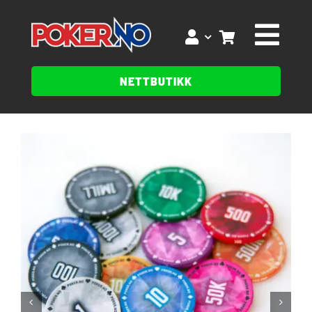
Skip
to
Togg
content
NETTBUTIKK
Navig
KJØP
Detaljer