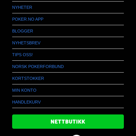
NYHETER
POKER.NO APP
BLOGGER
NYHETSBREV
TIPS OSS!
NORSK POKERFORBUND
KORTSTOKKER
MIN KONTO
HANDLEKURV
NETTBUTIKK