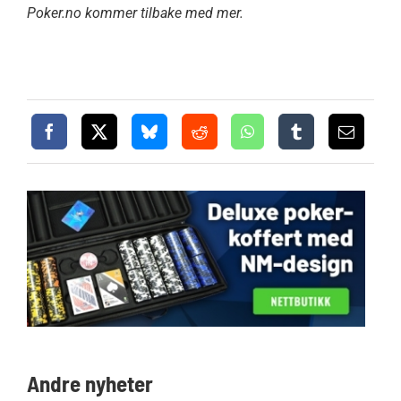
Poker.no kommer tilbake med mer.
Andre nyheter