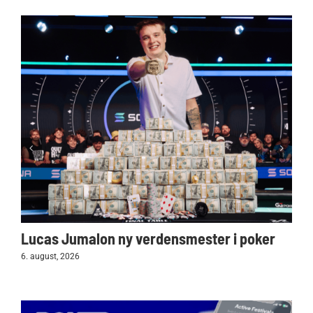
Lucas Jumalon ny verdensmester i poker
6. august, 2026