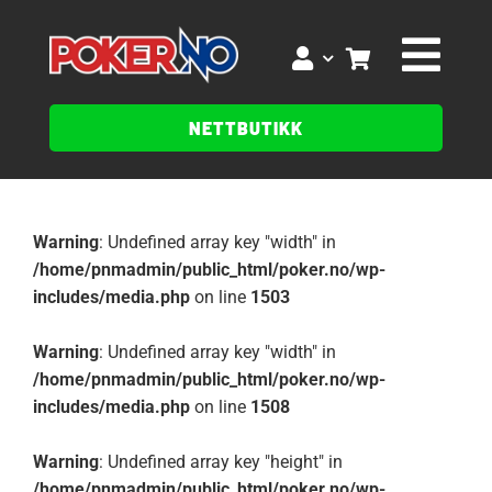
Skip
to
Togg
content
NETTBUTIKK
Navig
Warning
: Undefined array key "width" in
/home/pnmadmin/public_html/poker.no/wp-
includes/media.php
on line
1503
Warning
: Undefined array key "width" in
/home/pnmadmin/public_html/poker.no/wp-
includes/media.php
on line
1508
Warning
: Undefined array key "height" in
/home/pnmadmin/public_html/poker.no/wp-