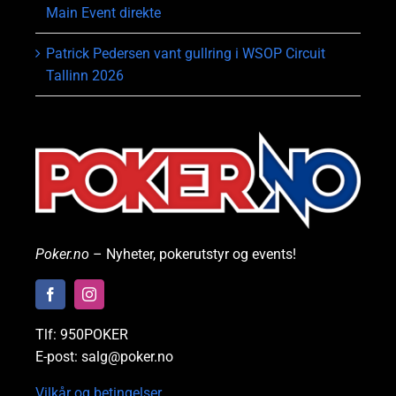
Main Event direkte
Patrick Pedersen vant gullring i WSOP Circuit
Tallinn 2026
Poker.no
– Nyheter, pokerutstyr og events!
Tlf: 950POKER
E-post: salg@poker.no
Vilkår og betingelser