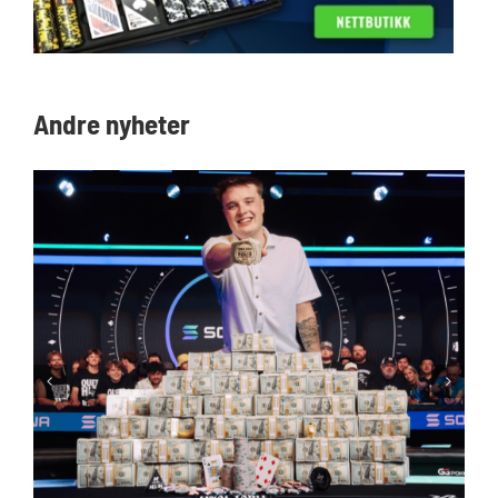
Andre nyheter