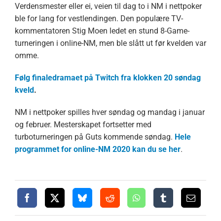
Verdensmester eller ei, veien til dag to i NM i nettpoker
ble for lang for vestlendingen. Den populære TV-
kommentatoren Stig Moen ledet en stund 8-Game-
turneringen i online-NM, men ble slått ut før kvelden var
omme.
Følg finaledramaet på Twitch fra klokken 20 søndag
kveld
.
NM i nettpoker spilles hver søndag og mandag i januar
og februer. Mesterskapet fortsetter med
turboturneringen på Guts kommende søndag.
Hele
programmet for online-NM 2020 kan du se her
.