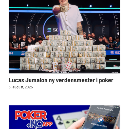
Lucas Jumalon ny verdensmester i poker
6. august, 2026