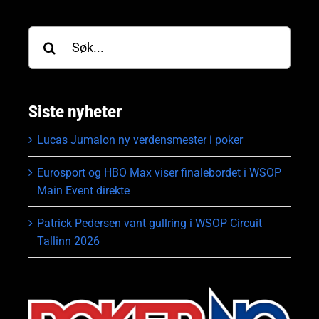
Søk
etter:
Siste nyheter
Lucas Jumalon ny verdensmester i poker
Eurosport og HBO Max viser finalebordet i WSOP
Main Event direkte
Patrick Pedersen vant gullring i WSOP Circuit
Tallinn 2026