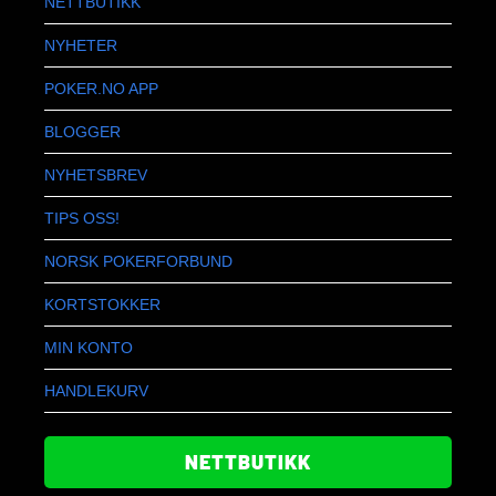
NETTBUTIKK
NYHETER
POKER.NO APP
BLOGGER
NYHETSBREV
TIPS OSS!
NORSK POKERFORBUND
KORTSTOKKER
MIN KONTO
HANDLEKURV
NETTBUTIKK