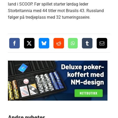
land i SCOOP. Før spillet starter lørdag leder
Storbritannia med 44 titler mot Brasils 43. Russland
følger på tredjeplass med 32 turneringsseire.
Andre nyheter