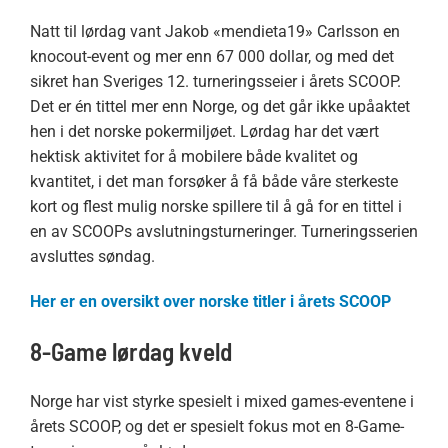
Natt til lørdag vant Jakob «mendieta19» Carlsson en
knocout-event og mer enn 67 000 dollar, og med det
sikret han Sveriges 12. turneringsseier i årets SCOOP.
Det er én tittel mer enn Norge, og det går ikke upåaktet
hen i det norske pokermiljøet. Lørdag har det vært
hektisk aktivitet for å mobilere både kvalitet og
kvantitet, i det man forsøker å få både våre sterkeste
kort og flest mulig norske spillere til å gå for en tittel i
en av SCOOPs avslutningsturneringer. Turneringsserien
avsluttes søndag.
Her er en oversikt over norske titler i årets SCOOP
8-Game lørdag kveld
Norge har vist styrke spesielt i mixed games-eventene i
årets SCOOP, og det er spesielt fokus mot en 8-Game-