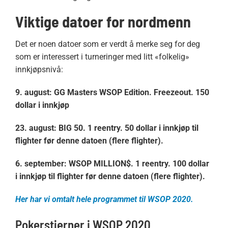
Viktige datoer for nordmenn
Det er noen datoer som er verdt å merke seg for deg
som er interessert i turneringer med litt «folkelig»
innkjøpsnivå:
9. august: GG Masters WSOP Edition. Freezeout. 150
dollar i innkjøp
23. august: BIG 50. 1 reentry. 50 dollar i innkjøp til
flighter før denne datoen (flere flighter).
6. september: WSOP MILLION$. 1 reentry. 100 dollar
i innkjøp til flighter før denne datoen (flere flighter).
Her har vi omtalt hele programmet til WSOP 2020.
Pokerstjerner i WSOP 2020