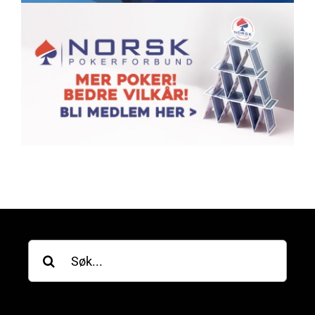
Søk
etter: