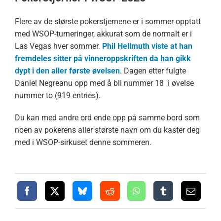
Flere av de største pokerstjernene er i sommer opptatt
med WSOP-turneringer, akkurat som de normalt er i
Las Vegas hver sommer.
Phil Hellmuth viste at han
fremdeles sitter på vinneroppskriften da han gikk
dypt i den aller første øvelsen
. Dagen etter fulgte
Daniel Negreanu opp med å bli nummer 18 i øvelse
nummer to (919 entries).
Du kan med andre ord ende opp på samme bord som
noen av pokerens aller største navn om du kaster deg
med i WSOP-sirkuset denne sommeren.