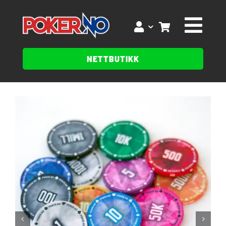
Skip
to
Togg
content
NETTBUTIKK
Navig
KJØP
Detaljer