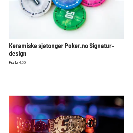
Keramiske sjetonger Poker.no Signatur-
Ko
design
Po
Fra kr 4,00
kr