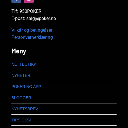
Tlf: 950POKER
E-post: salg@poker.no
Vilkår og betingelser
Personvernerklæring
Meny
NETTBUTIKK
NYHETER
POKER.NO APP
BLOGGER
NYHETSBREV
TIPS OSS!