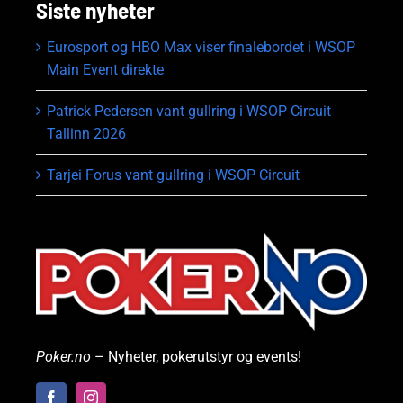
Siste nyheter
Eurosport og HBO Max viser finalebordet i WSOP
Main Event direkte
Patrick Pedersen vant gullring i WSOP Circuit
Tallinn 2026
Tarjei Forus vant gullring i WSOP Circuit
Poker.no
– Nyheter, pokerutstyr og events!