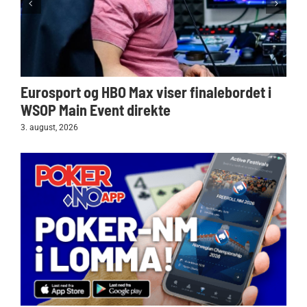
Eurosport og HBO Max viser finalebordet i
WSOP Main Event direkte
3. august, 2026