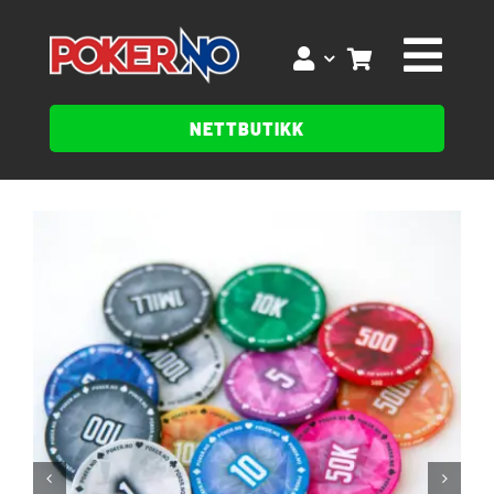
Skip
to
Togg
content
NETTBUTIKK
Navig
KJØP
Detaljer