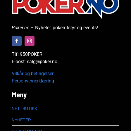
Poker.no
– Nyheter, pokerutstyr og events!
Tlf: 950POKER
E-post: salg@poker.no
Vilkår og betingelser
Personvernerklæring
Meny
NETTBUTIKK
NYHETER