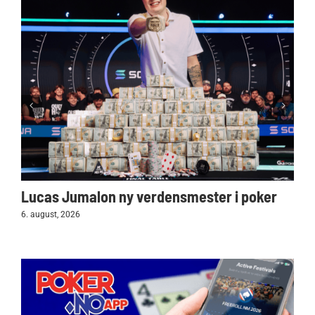
Lucas Jumalon ny verdensmester i poker
6. august, 2026