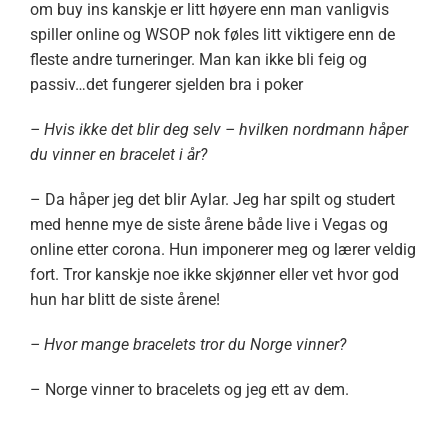
om buy ins kanskje er litt høyere enn man vanligvis
spiller online og WSOP nok føles litt viktigere enn de
fleste andre turneringer. Man kan ikke bli feig og
passiv…det fungerer sjelden bra i poker
– Hvis ikke det blir deg selv – hvilken nordmann håper
du vinner en bracelet i år?
– Da håper jeg det blir Aylar. Jeg har spilt og studert
med henne mye de siste årene både live i Vegas og
online etter corona. Hun imponerer meg og lærer veldig
fort. Tror kanskje noe ikke skjønner eller vet hvor god
hun har blitt de siste årene!
– Hvor mange bracelets tror du Norge vinner?
– Norge vinner to bracelets og jeg ett av dem.