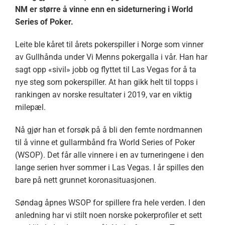
NM er større å vinne enn en sideturnering i World
Series of Poker.
Leite ble kåret til årets pokerspiller i Norge som vinner
av Gullhånda under Vi Menns pokergalla i vår. Han har
sagt opp «sivil» jobb og flyttet til Las Vegas for å ta
nye steg som pokerspiller. At han gikk helt til topps i
rankingen av norske resultater i 2019, var en viktig
milepæl.
Nå gjør han et forsøk på å bli den femte nordmannen
til å vinne et gullarmbånd fra World Series of Poker
(WSOP). Det får alle vinnere i en av turneringene i den
lange serien hver sommer i Las Vegas. I år spilles den
bare på nett grunnet koronasituasjonen.
Søndag åpnes WSOP for spillere fra hele verden. I den
anledning har vi stilt noen norske pokerprofiler et sett