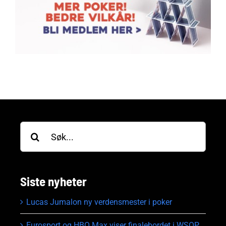
Søk
etter:
Siste nyheter
Lucas Jumalon ny verdensmester i poker
Eurosport og HBO Max viser finalebordet i WSOP