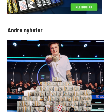
Andre nyheter