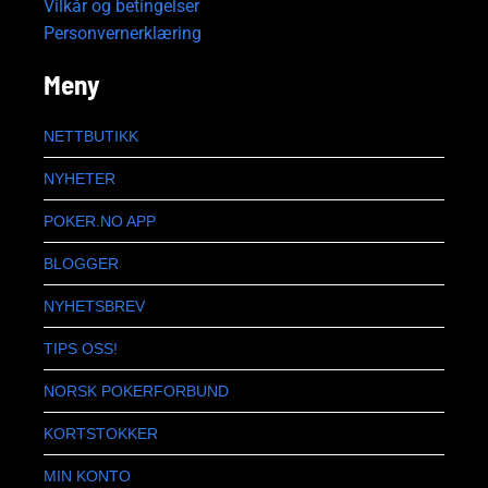
Vilkår og betingelser
Personvernerklæring
Meny
NETTBUTIKK
NYHETER
POKER.NO APP
BLOGGER
NYHETSBREV
TIPS OSS!
NORSK POKERFORBUND
KORTSTOKKER
MIN KONTO