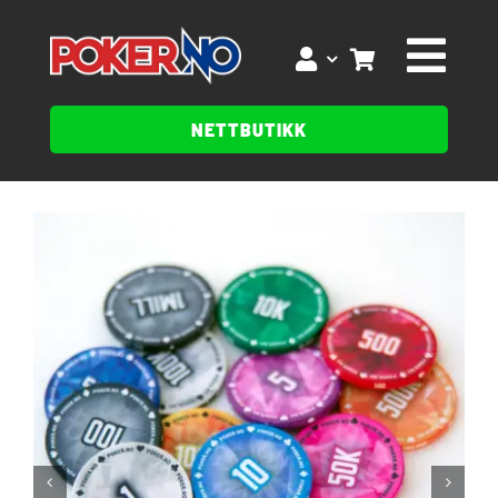
Skip
to
Togg
content
NETTBUTIKK
Navig
KJØP
Detaljer