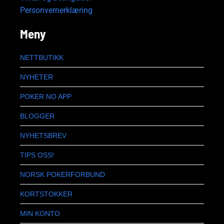
Personvernerklæring
Meny
NETTBUTIKK
NYHETER
POKER.NO APP
BLOGGER
NYHETSBREV
TIPS OSS!
NORSK POKERFORBUND
KORTSTOKKER
MIN KONTO