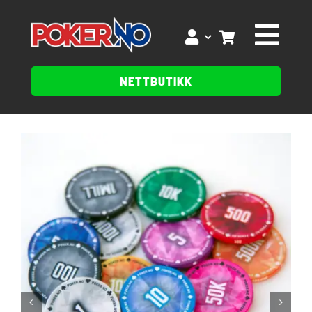
Skip
to
Togg
content
NETTBUTIKK
Navig
KJØP
Detaljer