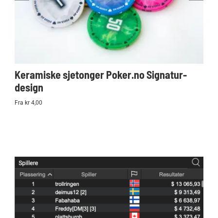
Keramiske sjetonger Poker.no Signatur-
Ko
design
Po
Fra kr 4,00
kr