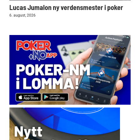
Lucas Jumalon ny verdensmester i poker
6. august, 2026