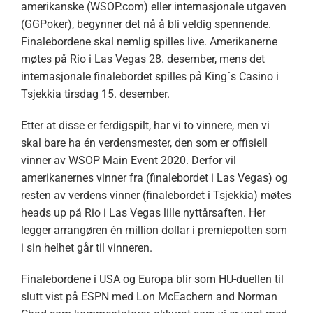
amerikanske (WSOP.com) eller internasjonale utgaven
(GGPoker), begynner det nå å bli veldig spennende.
Finalebordene skal nemlig spilles live. Amerikanerne
møtes på Rio i Las Vegas 28. desember, mens det
internasjonale finalebordet spilles på King´s Casino i
Tsjekkia tirsdag 15. desember.
Etter at disse er ferdigspilt, har vi to vinnere, men vi
skal bare ha én verdensmester, den som er offisiell
vinner av WSOP Main Event 2020. Derfor vil
amerikanernes vinner fra (finalebordet i Las Vegas) og
resten av verdens vinner (finalebordet i Tsjekkia) møtes
heads up på Rio i Las Vegas lille nyttårsaften. Her
legger arrangøren én million dollar i premiepotten som
i sin helhet går til vinneren.
Finalebordene i USA og Europa blir som HU-duellen til
slutt vist på ESPN med Lon McEachern and Norman