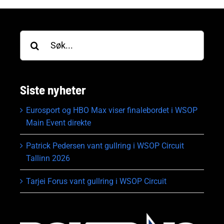
Søk
etter:
Siste nyheter
Eurosport og HBO Max viser finalebordet i WSOP
Main Event direkte
Patrick Pedersen vant gullring i WSOP Circuit
Tallinn 2026
Tarjei Forus vant gullring i WSOP Circuit