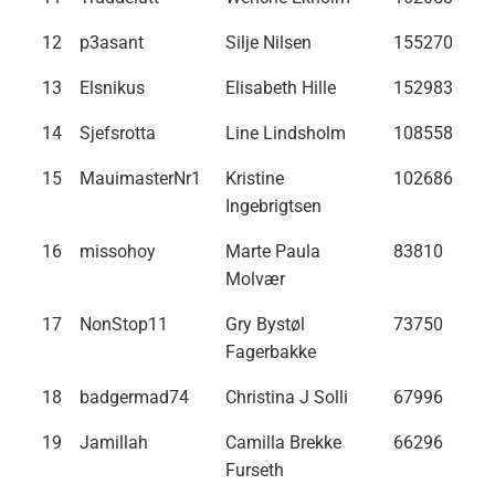
12
p3asant
Silje Nilsen
155270
13
Elsnikus
Elisabeth Hille
152983
14
Sjefsrotta
Line Lindsholm
108558
15
MauimasterNr1
Kristine
102686
Ingebrigtsen
16
missohoy
Marte Paula
83810
Molvær
17
NonStop11
Gry Bystøl
73750
Fagerbakke
18
badgermad74
Christina J Solli
67996
19
Jamillah
Camilla Brekke
66296
Furseth