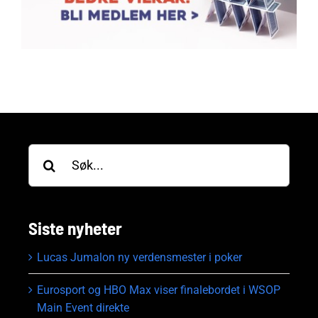
Søk
etter:
Siste nyheter
Lucas Jumalon ny verdensmester i poker
Eurosport og HBO Max viser finalebordet i WSOP
Main Event direkte