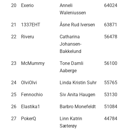
20
Exerio
Anneli
64024
Waleniussen
21
1337EHT
Åsne Rud Iversen
63871
22
Riveru
Catharina
56478
Johansen-
Bakkelund
23
McMummy
Tone Damli
56100
Aaberge
24
OlviOlvi
Linda Kristin Suhr
55765
25
Fennochio
Siv Anita Haugen
53130
26
Elastika1
Barbro Monefeldt
51084
27
PokerQ
Linn Katrin
44784
Sæterøy