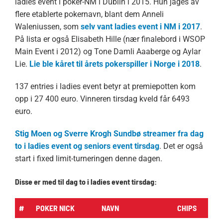
ladies event i poker-NM i Dublin i 2015. Hun jages av
flere etablerte pokernavn, blant dem Anneli
Waleniussen, som
selv vant ladies event i NM i 2017
.
På lista er også Elisabeth Hille (nær finalebord i WSOP
Main Event i 2012) og Tone Damli Aaaberge og Aylar
Lie.
Lie ble kåret til årets pokerspiller i Norge i 2018
.
137 entries i ladies event betyr at premiepotten kom
opp i 27 400 euro. Vinneren tirsdag kveld får 6493
euro.
Stig Moen og Sverre Krogh Sundbø streamer fra dag
to i ladies event og seniors event tirsdag
. Det er også
start i fixed limit-turneringen denne dagen.
Disse er med til dag to i ladies event tirsdag:
#
POKER NICK
NAVN
CHIPS