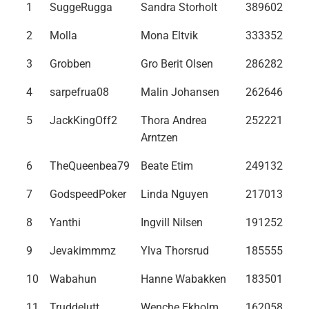
1
SuggeRugga
Sandra Storholt
389602
2
Molla
Mona Eltvik
333352
3
Grobben
Gro Berit Olsen
286282
4
sarpefrua08
Malin Johansen
262646
5
JackKingOff2
Thora Andrea
252221
Arntzen
6
TheQueenbea79
Beate Etim
249132
7
GodspeedPoker
Linda Nguyen
217013
8
Yanthi
Ingvill Nilsen
191252
9
Jevakimmmz
Ylva Thorsrud
185555
10
Wabahun
Hanne Wabakken
183501
11
Truddelutt
Wenche Ekholm
162058