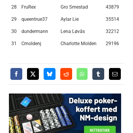
28
FruRex
Gro Smestad
43879
29
queentrue37
Aylar Lie
35514
30
dundermann
Lena Løvås
32212
31
Cmoldenj
Charlotte Molden
29196