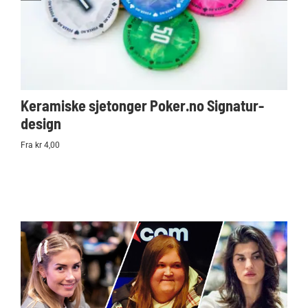
Keramiske sjetonger Poker.no Signatur-
Ko
design
Po
Fra kr 4,00
kr