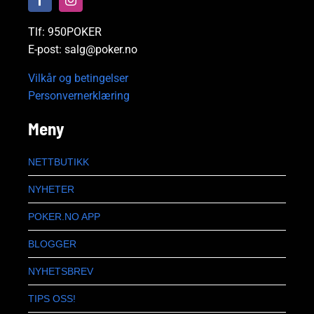
Tlf: 950POKER
E-post: salg@poker.no
Vilkår og betingelser
Personvernerklæring
Meny
NETTBUTIKK
NYHETER
POKER.NO APP
BLOGGER
NYHETSBREV
TIPS OSS!