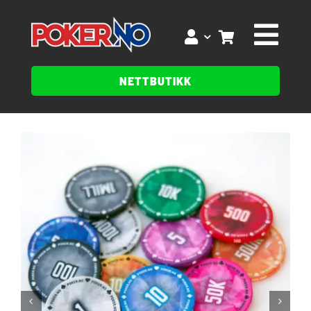
Skip
to
Togg
content
NETTBUTIKK
Navig
KJØP
Detaljer