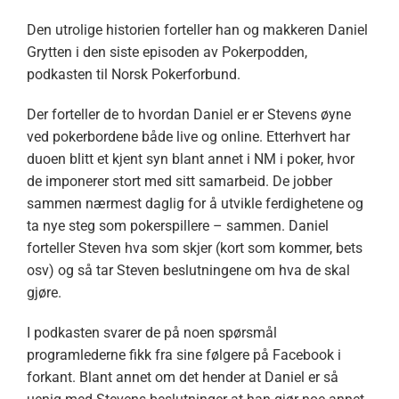
Den utrolige historien forteller han og makkeren Daniel
Grytten i den siste episoden av Pokerpodden,
podkasten til Norsk Pokerforbund.
Der forteller de to hvordan Daniel er er Stevens øyne
ved pokerbordene både live og online. Etterhvert har
duoen blitt et kjent syn blant annet i NM i poker, hvor
de imponerer stort med sitt samarbeid. De jobber
sammen nærmest daglig for å utvikle ferdighetene og
ta nye steg som pokerspillere – sammen. Daniel
forteller Steven hva som skjer (kort som kommer, bets
osv) og så tar Steven beslutningene om hva de skal
gjøre.
I podkasten svarer de på noen spørsmål
programlederne fikk fra sine følgere på Facebook i
forkant. Blant annet om det hender at Daniel er så