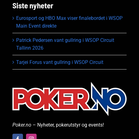
Siste nyheter
Eurosport og HBO Max viser finalebordet i WSOP
Main Event direkte
Patrick Pedersen vant gullring i WSOP Circuit
Tallinn 2026
Tarjei Forus vant gullring i WSOP Circuit
Poker.no
– Nyheter, pokerutstyr og events!