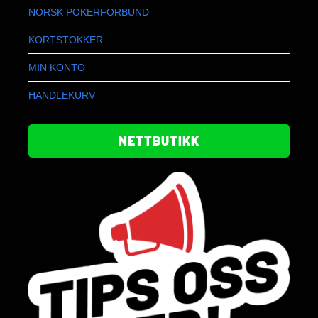
NORSK POKERFORBUND
KORTSTOKKER
MIN KONTO
HANDLEKURV
NETTBUTIKK