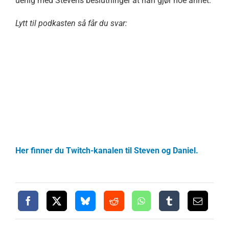
uenig med Stevens beslutninger at han gjør noe annet.
Lytt til podkasten så får du svar:
Her finner du Twitch-kanalen til Steven og Daniel.