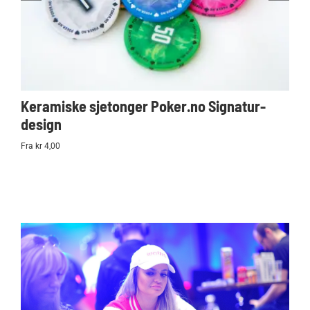
Keramiske sjetonger Poker.no Signatur-
Ko
design
Po
Fra kr 4,00
kr