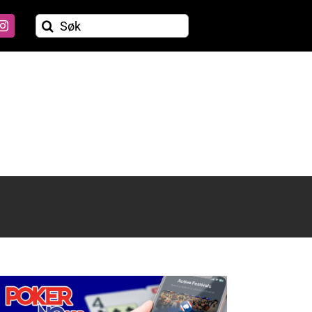
Søk
etter: