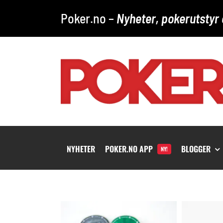
Skip
Poker.no –
Nyheter, pokerutstyr 
to
content
NYHETER
POKER.NO APP
BLOGGER
NY!