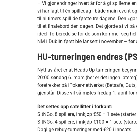
– Vi gjør endringer hvert år for å gi spillerne 
vi har lagt til én spilledag i både main event 
til ni timers spill de første tre dagene. Den «ga
til et finalebord den dagen. Det gjorde at vi på
ideell forberedelse for de som kommer seg helt
NM i Dublin først ble lansert i november – før
HU-turneringen endres (PS!
Nytt av året er at Heads Up-turneringen begyn
20:00 søndag 6. mars (her er det ingen latere
foretrekker på iPoker-nettverket (Betsafe, Guts,
gjenstår. Disse vil så møtes fredag 1. april for 
Det settes opp satellitter i forkant:
SitNGo, 8 spillere, innkjøp €50 = 1 sete (starter 
SitNGo, 4 spillere, innkjøp €100 = 1 sete (starter
Daglige rebuy-turneringer med €20 i innsats