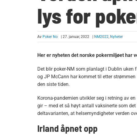
lys for poke
Av
Poker No
| 27. januar, 2022
|
NM2022
,
Nyheter
Her er nyheten det norske pokermiljøet har v
Det blir poker-NM som planlagt i Dublin uken 
og JP McCann har kommet til etter strømmen 
den siste tiden.
Korona-pandemien utvikler seg i retning av en
gir – med et så høyt antall vaksinerte som de
deltavarianten, at helsemyndigheter verden over 
Irland åpnet opp