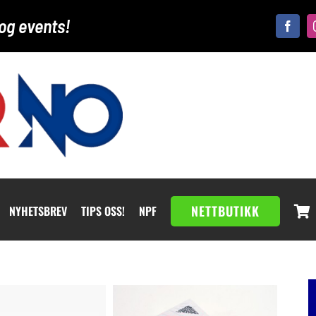
og events!
NETTBUTIKK
NYHETSBREV
TIPS OSS!
NPF