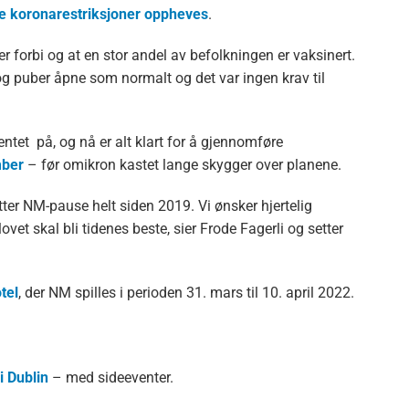
lle koronarestriksjoner oppheves
.
forbi og at en stor andel av befolkningen er vaksinert.
og puber åpne som normalt og det var ingen krav til
entet på, og nå er alt klart for å gjennomføre
mber
– før omikron kastet lange skygger over planene.
ter NM-pause helt siden 2019. Vi ønsker hjertelig
vet skal bli tidenes beste, sier Frode Fagerli og setter
tel
, der NM spilles i perioden 31. mars til 10. april 2022.
 Dublin
– med sideeventer.