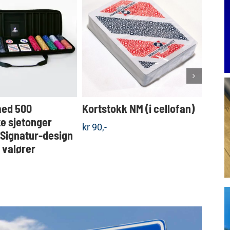
Dette
KJØP
KJØP
produktet
Detaljer
Detaljer
har
flere
varianter.
Alternativene
kan
velges
med 500
Kortstokk NM (i cellofan)
Koff
på
produktsiden
e sjetonger
sjet
kr
90,-
 Signatur-design
valgf
e valører
kr
1.5