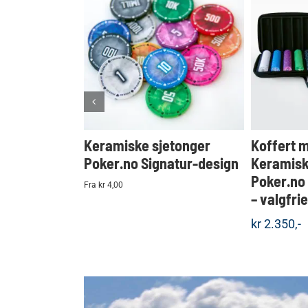
KJØP
Detaljer
Keramiske sjetonger
Koffert 
Poker.no Signatur-design
Keramisk
Poker.no
Fra kr 4,00
– valgfri
kr
2.350,-