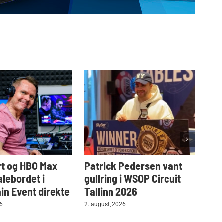
t og HBO Max
Patrick Pedersen vant
Tar
alebordet i
gullring i WSOP Circuit
i W
n Event direkte
Tallinn 2026
2. au
26
2. august, 2026