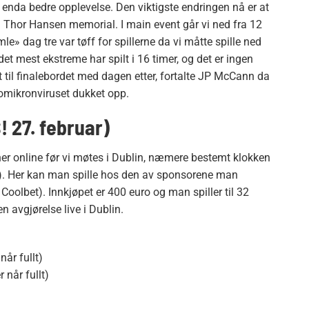
en enda bedre opplevelse. Den viktigste endringen nå er at
og Thor Hansen memorial. I main event går vi ned fra 12
mle» dag tre var tøff for spillerne da vi måtte spille ned
 det mest ekstreme har spilt i 16 timer, og det er ingen
 til finalebordet med dagen etter, fortalte JP McCann da
 omikronviruset dukket opp.
 27. februar)
ner online før vi møtes i Dublin, næmere bestemt klokken
g). Her kan man spille hos den av sponsorene man
 Coolbet). Innkjøpet er 400 euro og man spiller til 32
en avgjørelse live i Dublin.
når fullt)
 når fullt)