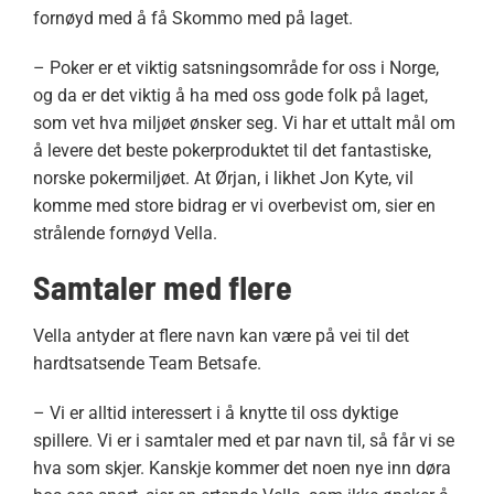
fornøyd med å få Skommo med på laget.
– Poker er et viktig satsningsområde for oss i Norge,
og da er det viktig å ha med oss gode folk på laget,
som vet hva miljøet ønsker seg. Vi har et uttalt mål om
å levere det beste pokerproduktet til det fantastiske,
norske pokermiljøet. At Ørjan, i likhet Jon Kyte, vil
komme med store bidrag er vi overbevist om, sier en
strålende fornøyd Vella.
Samtaler med flere
Vella antyder at flere navn kan være på vei til det
hardtsatsende Team Betsafe.
– Vi er alltid interessert i å knytte til oss dyktige
spillere. Vi er i samtaler med et par navn til, så får vi se
hva som skjer. Kanskje kommer det noen nye inn døra