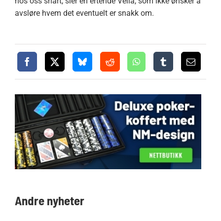
hos oss snart, sier en ertende Vella, som ikke ønsker å
avsløre hvem det eventuelt er snakk om.
Andre nyheter