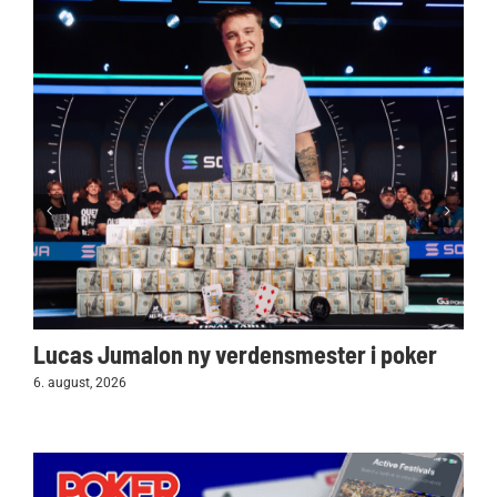
Lucas Jumalon ny verdensmester i poker
6. august, 2026