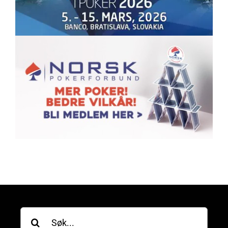
Søk
etter: