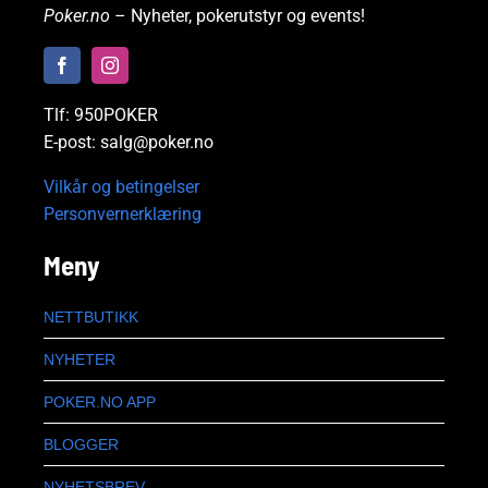
Poker.no
– Nyheter, pokerutstyr og events!
Tlf: 950POKER
E-post: salg@poker.no
Vilkår og betingelser
Personvernerklæring
Meny
NETTBUTIKK
NYHETER
POKER.NO APP
BLOGGER
NYHETSBREV