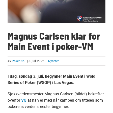
Magnus Carlsen klar for
Main Event i poker-VM
Av
Poker No
| 3. juli, 2022
|
Nyheter
I dag, søndag 3. juli, begynner Main Event i Wold
Series of Poker (WSOP) i Las Vegas.
Sjakkverdensmester Magnus Carlsen (bildet) bekrefter
overfor
VG
at han er med når kampen om tittelen som
pokerens verdensmester begynner.