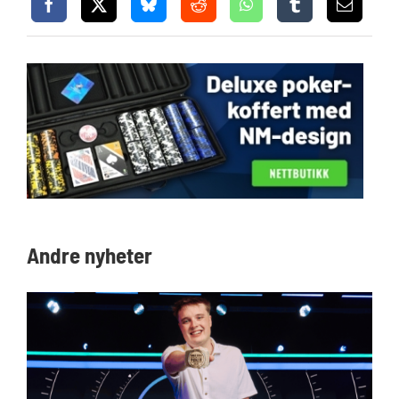
Andre nyheter