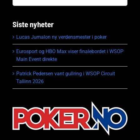
Siste nyheter
Lucas Jumalon ny verdensmester i poker
Eurosport og HBO Max viser finalebordet i WSOP
Main Event direkte
Patrick Pedersen vant gullring i WSOP Circuit
Tallinn 2026