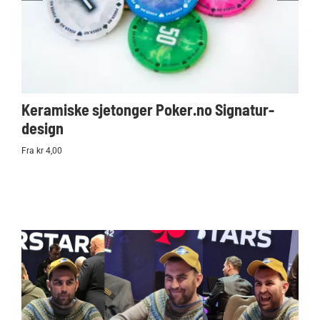
Keramiske sjetonger Poker.no Signatur-
Ko
design
Po
Fra kr 4,00
kr