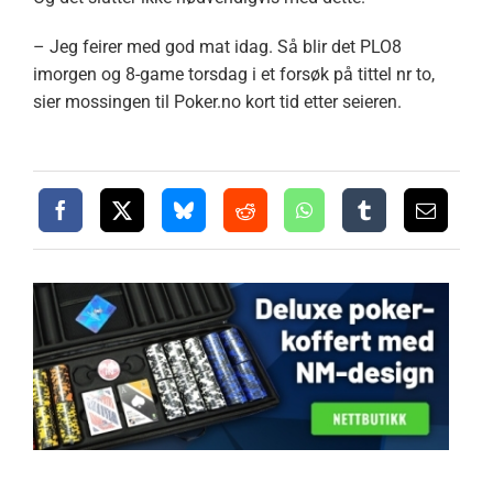
– Jeg feirer med god mat idag. Så blir det PLO8
imorgen og 8-game torsdag i et forsøk på tittel nr to,
sier mossingen til Poker.no kort tid etter seieren.