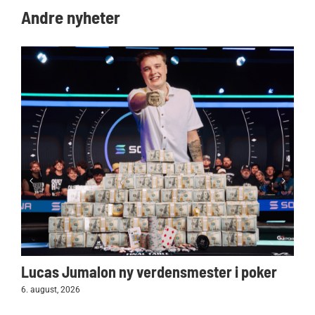
Andre nyheter
Lucas Jumalon ny verdensmester i poker
6. august, 2026