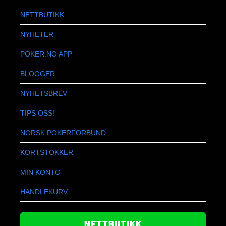
NETTBUTIKK
NYHETER
POKER.NO APP
BLOGGER
NYHETSBREV
TIPS OSS!
NORSK POKERFORBUND
KORTSTOKKER
MIN KONTO
HANDLEKURV
NETTBUTIKK