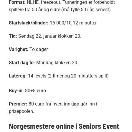
Format:
NLHE, freezeout. Turneringen er forbeholdt
spillere fra 50 år og eldre (må fylle 50 i år, senest)
Startstack/blinder:
15 000/10-12 minutter
Tid:
Søndag 22. januar klokken 20.
Varighet:
To dager.
Start dag to:
Mandag klokken 20.
Latereg:
14 levels (2 timer og 20 minutters spill)
Buy-in:
80+8 euro
Premier:
80 euro fra hvert innkjøp går inn i
prizepoolen.
Norgesmestere online i Seniors Event