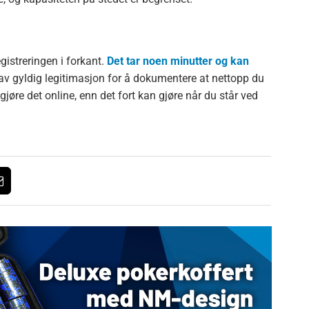
egistreringen i forkant.
Det tar noen minutter og kan
 av gyldig legitimasjon for å dokumentere at nettopp du
 gjøre det online, enn det fort kan gjøre når du står ved