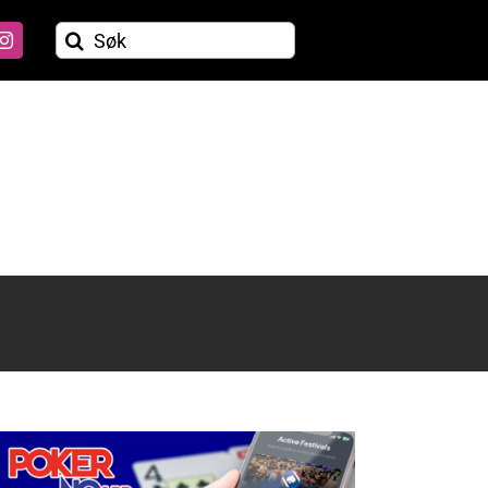
Søk
etter: