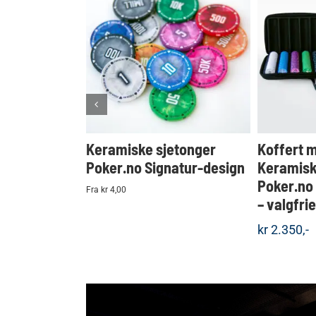
KJØP
Detaljer
Keramiske sjetonger
Koffert 
Poker.no Signatur-design
Keramisk
Poker.no
Fra kr 4,00
– valgfri
kr
2.350,-