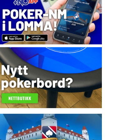
KJØP
KJØP
Detaljer
Detaljer
ert med 500
Koffert med 300
onger NM/Spar –
sjetonger NM/Spar –
k
rie valører
valgfrie valører
00,-
kr
1.200,-