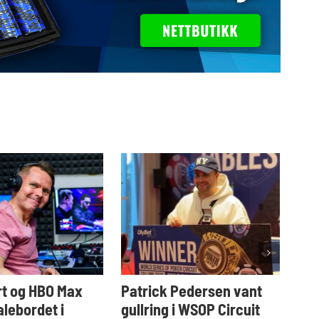
t og HBO Max
Patrick Pedersen vant
Tar
alebordet i
gullring i WSOP Circuit
i W