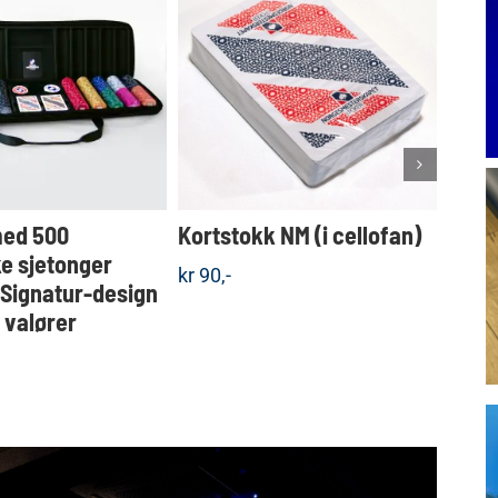
Dette
KJØP
KJØP
produktet
Detaljer
Detaljer
har
flere
varianter.
Alternativene
kan
velges
med 500
Kortstokk NM (i cellofan)
Koff
på
produktsiden
e sjetonger
sjet
kr
90,-
 Signatur-design
valgf
e valører
kr
1.5