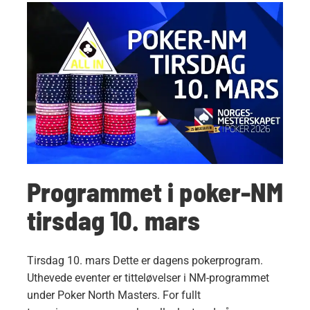
Programmet i poker-NM
tirsdag 10. mars
Tirsdag 10. mars Dette er dagens pokerprogram.
Uthevede eventer er titteløvelser i NM-programmet
under Poker North Masters. For fullt