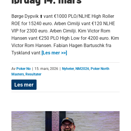
Børge Dypvik ⬆️ vant €1000 PLO/NLHE High Roller
ROE for 15240 euro. Arben Cimilji vant €120 NLHE
VIP for 2300 euro. Arben Cimilji. Kim Victor Rom
Hansen vant €250 PLO High Low for 4200 euro. Kim
Victor Rom Hansen. Fabian Hagen Bartuschk fra
Tyskland vant
[Les mer >>]
Av
Poker No
|
15. mars, 2026
|
Nyheter
,
NM2026
,
Poker North
Masters
,
Resultater
Les mer