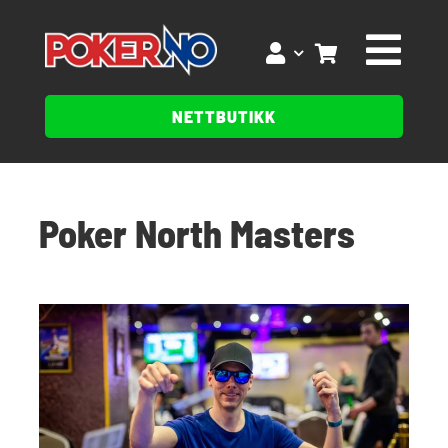
Skip
to
Togg
content
NETTBUTIKK
Navig
Poker North Masters