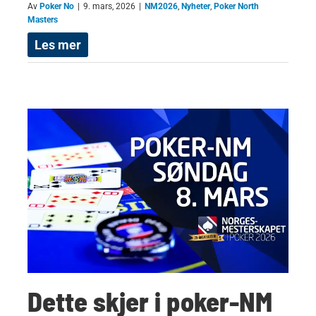
Av
Poker No
|
9. mars, 2026
|
NM2026
,
Nyheter
,
Poker North
Masters
Les mer
Dette skjer i poker-NM