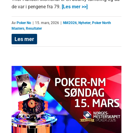
de var i pengene fra 79.
[Les mer >>]
Av
Poker No
|
15. mars, 2026
|
NM2026
,
Nyheter
,
Poker North
Masters
,
Resultater
Les mer