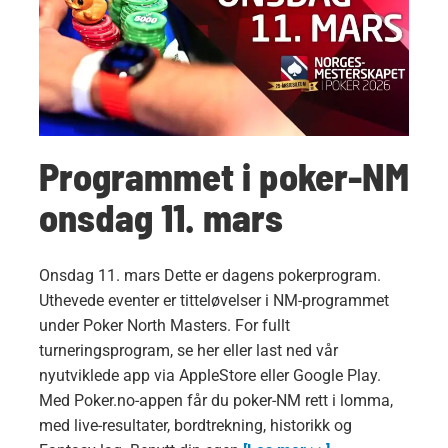
Programmet i poker-NM
onsdag 11. mars
Onsdag 11. mars Dette er dagens pokerprogram.
Uthevede eventer er titteløvelser i NM-programmet
under Poker North Masters. For fullt
turneringsprogram, se her eller last ned vår
nyutviklede app via AppleStore eller Google Play.
Med Poker.no-appen får du poker-NM rett i lomma,
med live-resultater, bordtrekning, historikk og