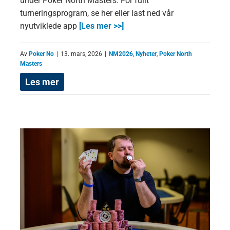
under Poker North Masters. For fullt
turneringsprogram, se her eller last ned vår
nyutviklede app
[Les mer >>]
Av
Poker No
|
13. mars, 2026
|
NM2026
,
Nyheter
,
Poker North
Masters
Les mer