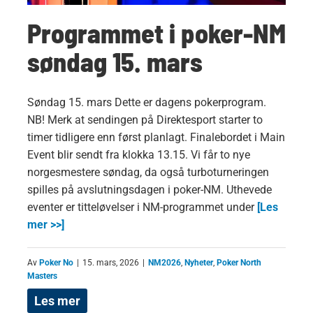
Programmet i poker-NM
søndag 15. mars
Søndag 15. mars Dette er dagens pokerprogram.
NB! Merk at sendingen på Direktesport starter to
timer tidligere enn først planlagt. Finalebordet i Main
Event blir sendt fra klokka 13.15. Vi får to nye
norgesmestere søndag, da også turboturneringen
spilles på avslutningsdagen i poker-NM. Uthevede
eventer er titteløvelser i NM-programmet under
[Les
mer >>]
Av
Poker No
|
15. mars, 2026
|
NM2026
,
Nyheter
,
Poker North
Masters
Les mer