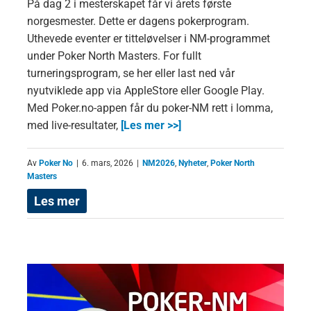
På dag 2 i mesterskapet får vi årets første
norgesmester. Dette er dagens pokerprogram.
Uthevede eventer er titteløvelser i NM-programmet
under Poker North Masters. For fullt
turneringsprogram, se her eller last ned vår
nyutviklede app via AppleStore eller Google Play.
Med Poker.no-appen får du poker-NM rett i lomma,
med live-resultater,
[Les mer >>]
Av
Poker No
|
6. mars, 2026
|
NM2026
,
Nyheter
,
Poker North
Masters
Les mer