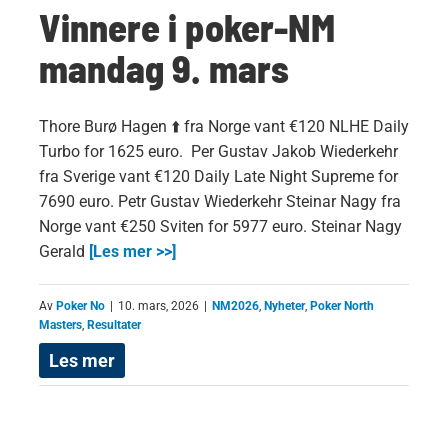
Vinnere i poker-NM
mandag 9. mars
Thore Burø Hagen ⬆️ fra Norge vant €120 NLHE Daily
Turbo for 1625 euro. Per Gustav Jakob Wiederkehr
fra Sverige vant €120 Daily Late Night Supreme for
7690 euro. Petr Gustav Wiederkehr Steinar Nagy fra
Norge vant €250 Sviten for 5977 euro. Steinar Nagy
Gerald
[Les mer >>]
Av
Poker No
|
10. mars, 2026
|
NM2026
,
Nyheter
,
Poker North
Masters
,
Resultater
Les mer