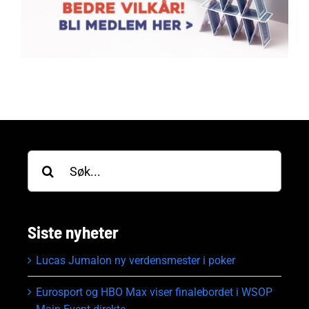
Søk
etter:
Siste nyheter
Lucas Jumalon ny verdensmester i poker
Eurosport og HBO Max viser finalebordet i WSOP