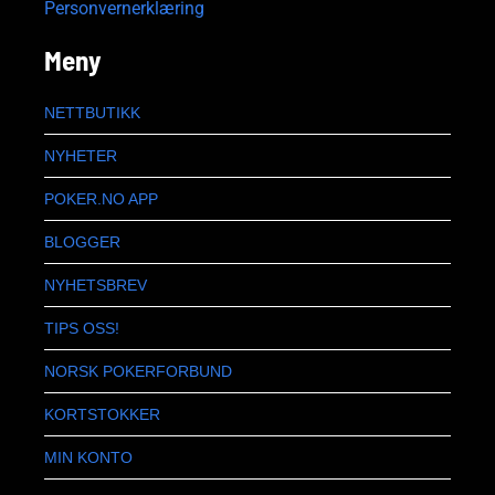
Personvernerklæring
Meny
NETTBUTIKK
NYHETER
POKER.NO APP
BLOGGER
NYHETSBREV
TIPS OSS!
NORSK POKERFORBUND
KORTSTOKKER
MIN KONTO