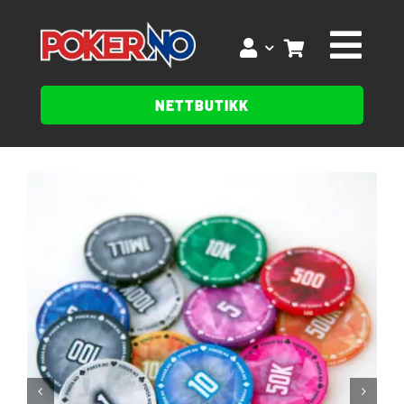
Skip
to
Togg
content
NETTBUTIKK
Navig
KJØP
Detaljer