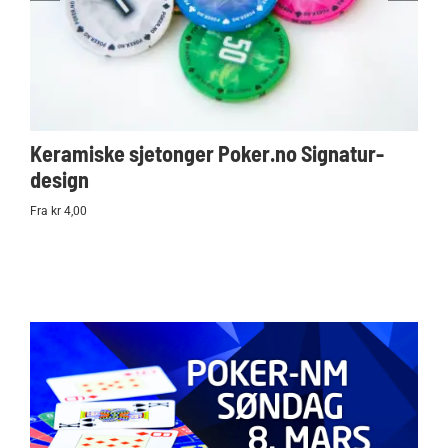
Keramiske sjetonger Poker.no Signatur-
Ko
design
Po
Fra kr 4,00
kr