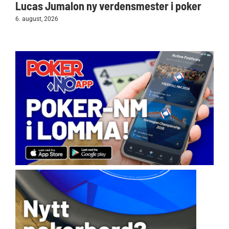
Lucas Jumalon ny verdensmester i poker
6. august, 2026