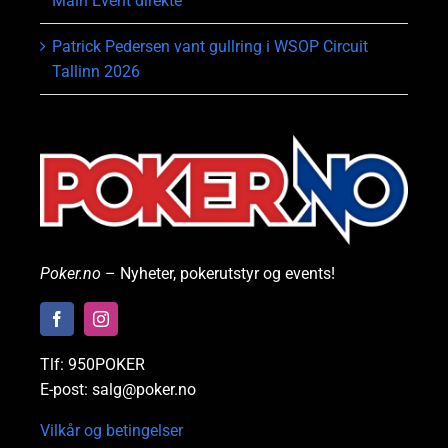
Main Event direkte
Patrick Pedersen vant gullring i WSOP Circuit
Tallinn 2026
Poker.no
– Nyheter, pokerutstyr og events!
Tlf: 950POKER
E-post: salg@poker.no
Vilkår og betingelser