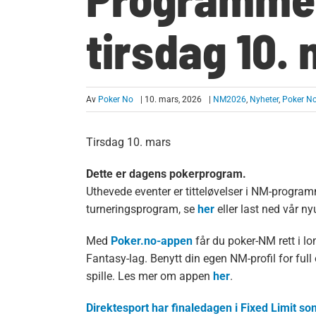
tirsdag 10.
Av
Poker No
| 10. mars, 2026
|
NM2026
,
Nyheter
,
Poker No
Tirsdag 10. mars
Dette er dagens pokerprogram.
Uthevede eventer er titteløvelser i NM-program
turneringsprogram, se
her
eller last ned vår n
Med
Poker.no-appen
får du poker-NM rett i lo
Fantasy-lag. Benytt din egen NM-profil for full 
spille. Les mer om appen
her
.
Direktesport har finaledagen i Fixed Limit s