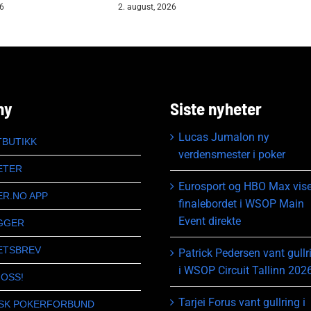
26
2. august, 2026
ny
Siste nyheter
Lucas Jumalon ny
TBUTIKK
verdensmester i poker
ETER
Eurosport og HBO Max vise
ER.NO APP
finalebordet i WSOP Main
Event direkte
GGER
ETSBREV
Patrick Pedersen vant gullr
i WSOP Circuit Tallinn 202
 OSS!
Tarjei Forus vant gullring i
SK POKERFORBUND