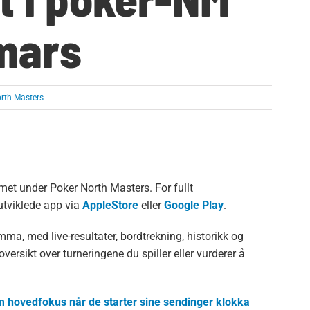
 mars
rth Masters
met under Poker North Masters. For fullt
yutviklede app via
AppleStore
eller
Google Play
.
mma, med live-resultater, bordtrekning, historikk og
oversikt over turneringene du spiller eller vurderer å
om hovedfokus når de starter sine sendinger klokka