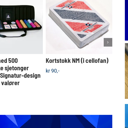
Dette
KJØP
KJØP
produktet
Detaljer
Detaljer
har
flere
varianter.
Alternativene
kan
velges
med 500
Kortstokk NM (i cellofan)
Koff
på
produktsiden
e sjetonger
sjet
kr
90,-
 Signatur-design
valgf
e valører
kr
1.5