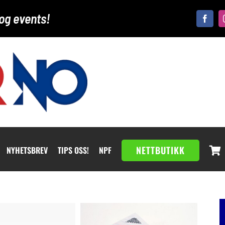
og events!
NETTBUTIKK
NYHETSBREV
TIPS OSS!
NPF