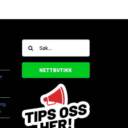
Søk
etter:
NETTBUTIKK
r
ing
6