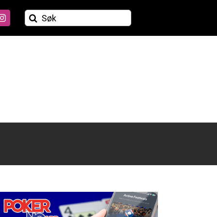
Søk
etter: