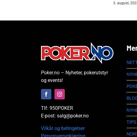
3. august, 20
Me
NET
Poker.no
– Nyheter, pokerutstyr
NYH
og events!
POK
BLO
Tlf: 950POKER
NYH
E-post: salg@poker.no
TIPS
Vilkår og betingelser
NOR
Personvernerklæring