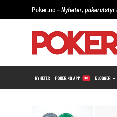
Skip
Poker.no –
Nyheter, pokerutstyr 
to
content
NYHETER
POKER.NO APP
BLOGGER
NY!