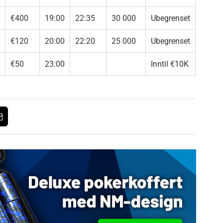
€400
19:00
22:35
30 000
Ubegrenset
€120
20:00
22:20
25 000
Ubegrenset
€50
23:00
Inntil €10K