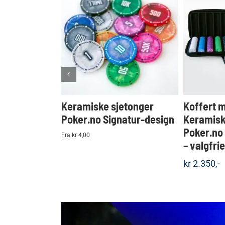
KJØP
Detaljer
Keramiske sjetonger
Koffert 
Poker.no Signatur-design
Keramisk
Poker.no
Fra kr 4,00
– valgfri
kr
2.350,-