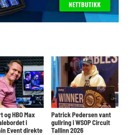
t og HBO Max
Patrick Pedersen vant
Tar
alebordet i
gullring i WSOP Circuit
i W
n Event direkte
Tallinn 2026
2. au