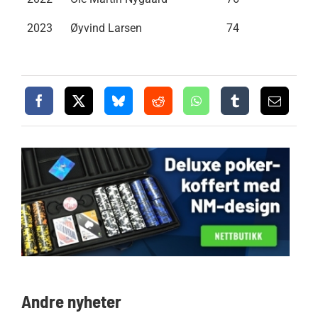
2023
Øyvind Larsen
74
Andre nyheter