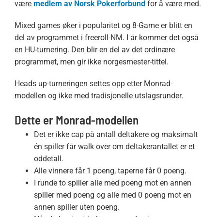
være
medlem av Norsk Pokerforbund
for å være med.
Mixed games øker i popularitet og 8-Game er blitt en
del av programmet i freeroll-NM. I år kommer det også
en HU-turnering. Den blir en del av det ordinære
programmet, men gir ikke norgesmester-tittel.
Heads up-turneringen settes opp etter Monrad-
modellen og ikke med tradisjonelle utslagsrunder.
Dette er Monrad-modellen
Det er ikke cap på antall deltakere og maksimalt
én spiller får walk over om deltakerantallet er et
oddetall.
Alle vinnere får 1 poeng, taperne får 0 poeng.
I runde to spiller alle med poeng mot en annen
spiller med poeng og alle med 0 poeng mot en
annen spiller uten poeng.