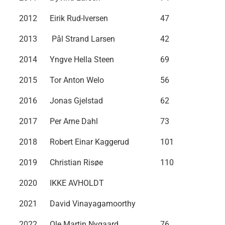
2012
Eirik Rud-Iversen
47
2013
Pål Strand Larsen
42
2014
Yngve Hella Steen
69
2015
Tor Anton Welo
56
2016
Jonas Gjelstad
62
2017
Per Arne Dahl
73
2018
Robert Einar Kaggerud
101
2019
Christian Risøe
110
2020
IKKE AVHOLDT
2021
David Vinayagamoorthy
2022
Ole Martin Nygaard
76