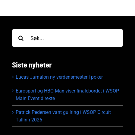
Søk
etter:
Siste nyheter
Lucas Jumalon ny verdensmester i poker
Eurosport og HBO Max viser finalebordet i WSOP
Main Event direkte
Patrick Pedersen vant gullring i WSOP Circuit
Tallinn 2026