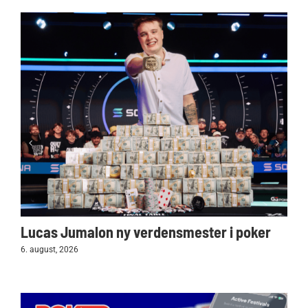
Lucas Jumalon ny verdensmester i poker
6. august, 2026