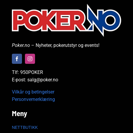
Poker.no
– Nyheter, pokerutstyr og events!
Tlf: 950POKER
E-post: salg@poker.no
Vilkår og betingelser
Personvernerklæring
Meny
NETTBUTIKK