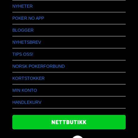
NYHETER
POKER.NO APP
BLOGGER
NYHETSBREV
TIPS OSS!
NORSK POKERFORBUND
KORTSTOKKER
MIN KONTO
HANDLEKURV
NETTBUTIKK