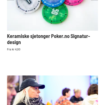
Keramiske sjetonger Poker.no Signatur-
Ko
design
Po
Fra kr 4,00
kr