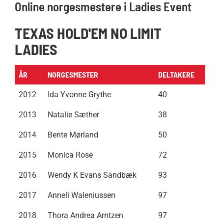
Online norgesmestere i Ladies Event
TEXAS HOLD'EM NO LIMIT
LADIES
ÅR
NORGESMESTER
DELTAKERE
2012
Ida Yvonne Grythe
40
2013
Natalie Sæther
38
2014
Bente Mørland
50
2015
Monica Rose
72
2016
Wendy K Evans Sandbæk
93
2017
Anneli Waleniussen
97
2018
Thora Andrea Arntzen
97