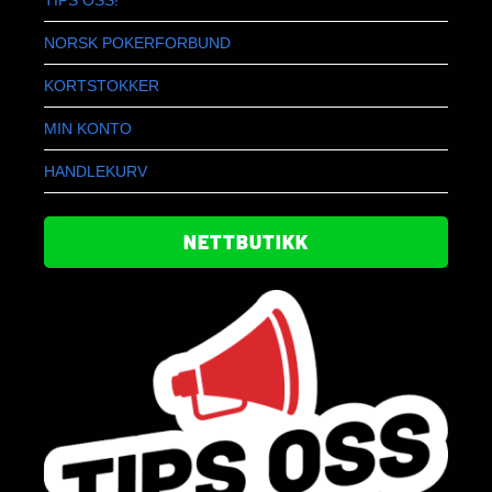
NORSK POKERFORBUND
KORTSTOKKER
MIN KONTO
HANDLEKURV
NETTBUTIKK