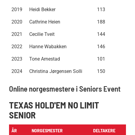
2019
Heidi Bekker
113
2020
Cathrine Heien
188
2021
Cecilie Tveit
144
2022
Hanne Wabakken
146
2023
Tone Arnestad
101
2024
Christina Jørgensen Solli
150
Online norgesmestere i Seniors Event
TEXAS HOLD'EM NO LIMIT
SENIOR
ÅR
NORGESMESTER
DELTAKERE