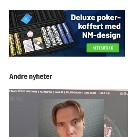
Andre nyheter