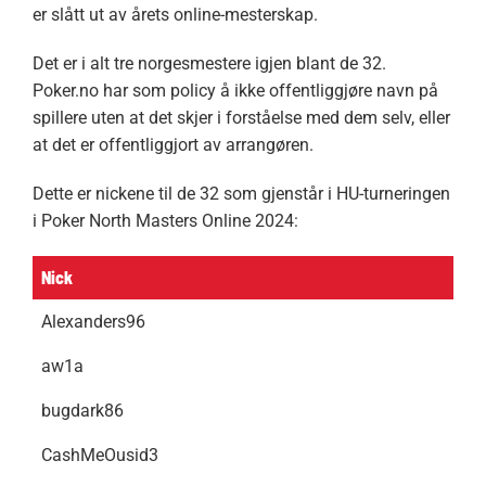
er slått ut av årets online-mesterskap.
Det er i alt tre norgesmestere igjen blant de 32.
Poker.no har som policy å ikke offentliggjøre navn på
spillere uten at det skjer i forståelse med dem selv, eller
at det er offentliggjort av arrangøren.
Dette er nickene til de 32 som gjenstår i HU-turneringen
i Poker North Masters Online 2024:
Nick
Alexanders96
aw1a
bugdark86
CashMeOusid3