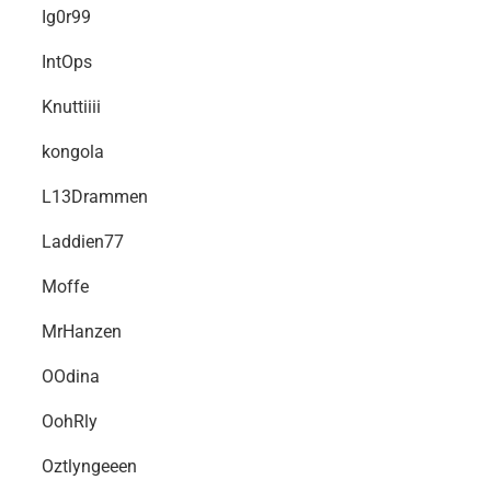
Ig0r99
IntOps
Knuttiiii
kongola
L13Drammen
Laddien77
Moffe
MrHanzen
OOdina
OohRly
Oztlyngeeen