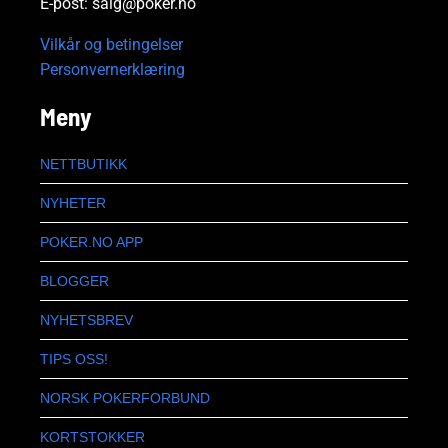
E-post: salg@poker.no
Vilkår og betingelser
Personvernerklæring
Meny
NETTBUTIKK
NYHETER
POKER.NO APP
BLOGGER
NYHETSBREV
TIPS OSS!
NORSK POKERFORBUND
KORTSTOKKER