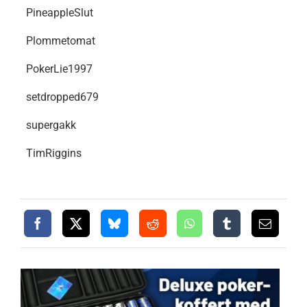
PineappleSlut
Plommetomat
PokerLie1997
setdropped679
supergakk
TimRiggins