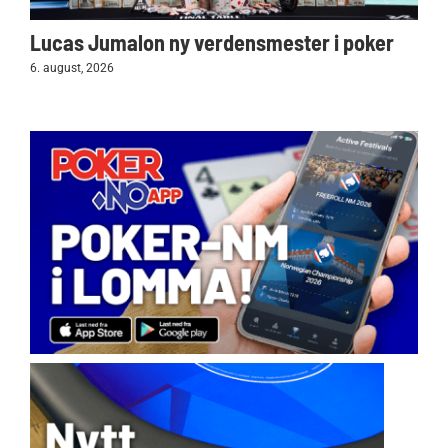
Lucas Jumalon ny verdensmester i poker
6. august, 2026