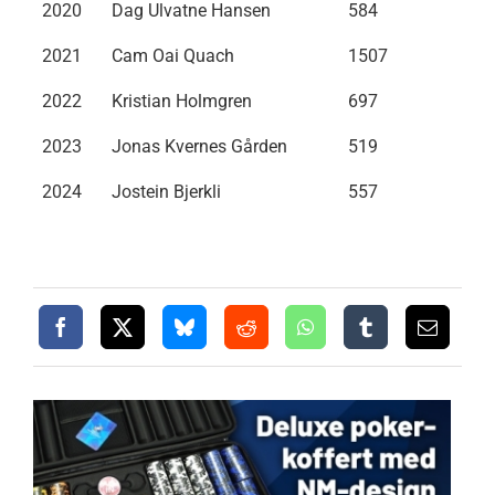
2020
Dag Ulvatne Hansen
584
2021
Cam Oai Quach
1507
2022
Kristian Holmgren
697
2023
Jonas Kvernes Gården
519
2024
Jostein Bjerkli
557