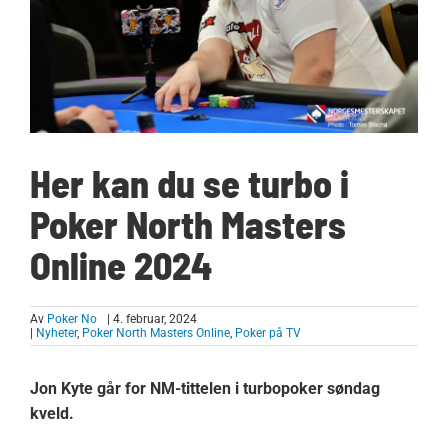
Her kan du se turbo i
Poker North Masters
Online 2024
Av
Poker No
| 4. februar, 2024
|
Nyheter
,
Poker North Masters Online
,
Poker på TV
Jon Kyte går for NM-tittelen i turbopoker søndag
kveld.