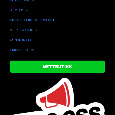
TIPS OSS!
NORSK POKERFORBUND
KORTSTOKKER
MIN KONTO
HANDLEKURV
NETTBUTIKK