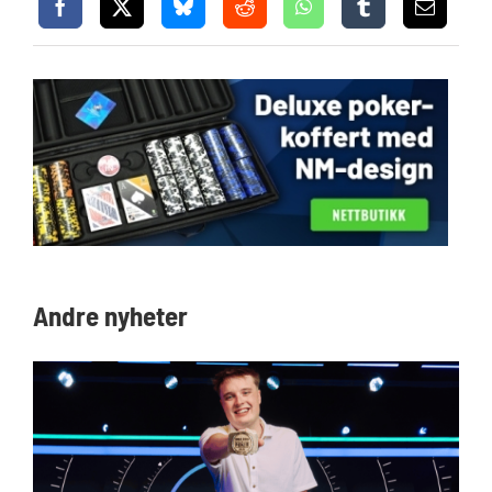
Andre nyheter