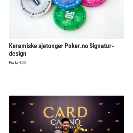
Keramiske sjetonger Poker.no Signatur-
Ko
design
Po
Fra kr 4,00
kr