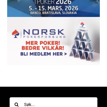
Søk
etter: