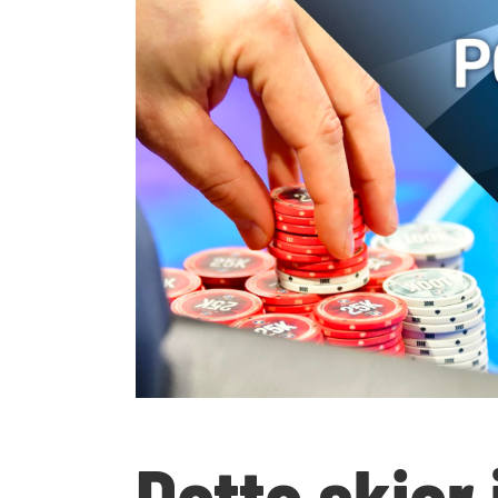
Dette skjer