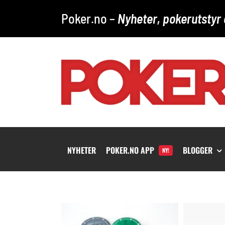
Skip
Poker.no –
Nyheter, pokerutstyr 
to
content
NYHETER
POKER.NO APP
BLOGGER
NY!