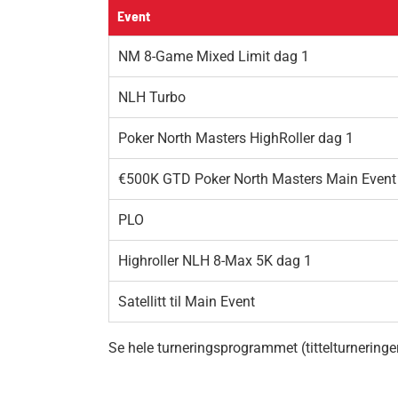
Event
NM 8-Game Mixed Limit dag 1
NLH Turbo
Poker North Masters HighRoller dag 1
€500K GTD Poker North Masters Main Event
PLO
Highroller NLH 8-Max 5K dag 1
Satellitt til Main Event
Se hele turneringsprogrammet (tittelturneringe