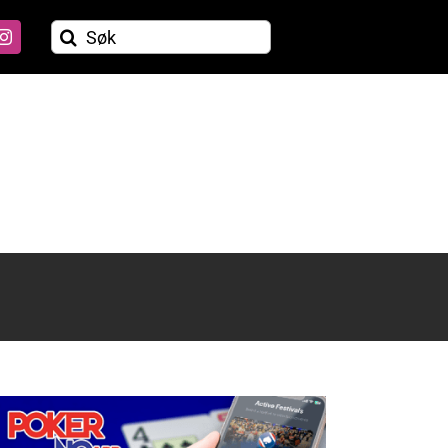
Søk
etter: