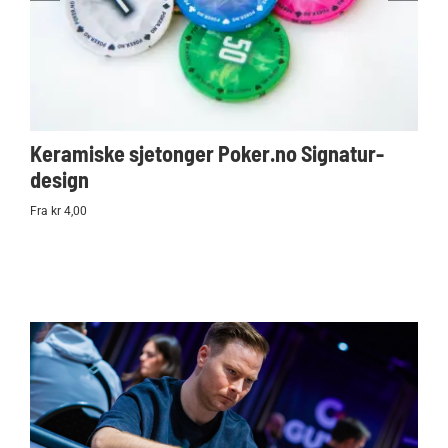
Keramiske sjetonger Poker.no Signatur-
Ko
design
Po
Fra kr 4,00
kr