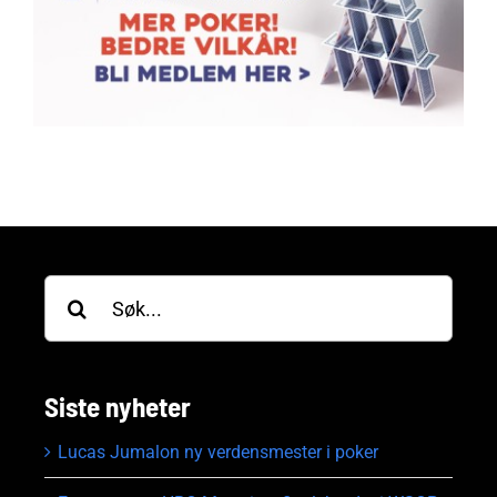
Søk
etter:
Siste nyheter
Lucas Jumalon ny verdensmester i poker