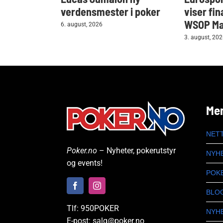
verdensmester i poker
viser fin
WSOP Mai
6. august, 2026
3. august, 20
Me
NET
Poker.no
– Nyheter, pokerutstyr
NYH
og events!
POK
BLO
Tlf: 950POKER
NYH
E-post: salg@poker.no