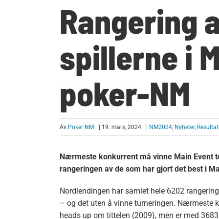
Rangering a
spillerne i 
poker-NM
Av
Poker NM
| 19. mars, 2024
|
NM2024
,
Nyheter
,
Resultat
Nærmeste konkurrent må vinne Main Event to 
rangeringen av de som har gjort det best i M
Nordlendingen har samlet hele 6202 rangerings
– og det uten å vinne turneringen. Nærmeste
heads up om tittelen (2009), men er med 3683 