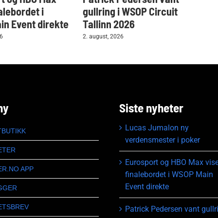
alebordet i
gullring i WSOP Circuit
i W
n Event direkte
Tallinn 2026
2. au
26
2. august, 2026
ny
Siste nyheter
Lucas Jumalon ny
TBUTIKK
verdensmester i poker
ETER
Eurosport og HBO Max vise
ER.NO APP
finalebordet i WSOP Main
Event direkte
GGER
ETSBREV
Patrick Pedersen vant gullr