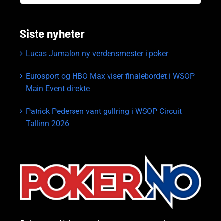
Siste nyheter
Lucas Jumalon ny verdensmester i poker
Eurosport og HBO Max viser finalebordet i WSOP
Main Event direkte
Patrick Pedersen vant gullring i WSOP Circuit
Tallinn 2026