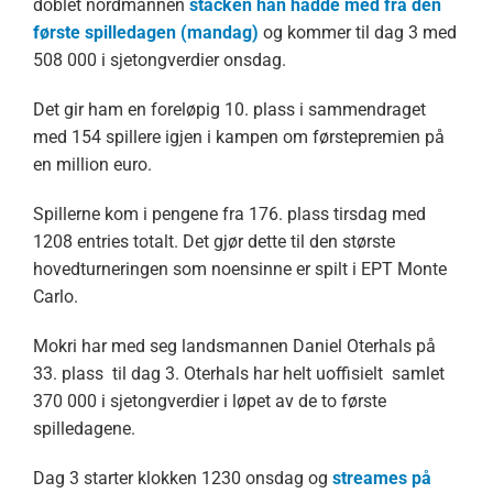
doblet nordmannen
stacken han hadde med fra den
første spilledagen (mandag)
og kommer til dag 3 med
508 000 i sjetongverdier onsdag.
Det gir ham en foreløpig 10. plass i sammendraget
med 154 spillere igjen i kampen om førstepremien på
en million euro.
Spillerne kom i pengene fra 176. plass tirsdag med
1208 entries totalt. Det gjør dette til den største
hovedturneringen som noensinne er spilt i EPT Monte
Carlo.
Mokri har med seg landsmannen Daniel Oterhals på
33. plass til dag 3. Oterhals har helt uoffisielt samlet
370 000 i sjetongverdier i løpet av de to første
spilledagene.
Dag 3 starter klokken 1230 onsdag og
streames på