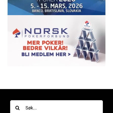
Søk
etter: