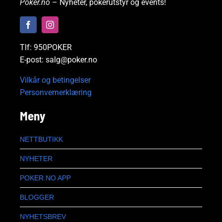
Poker.no
– Nyheter, pokerutstyr og events!
Tlf: 950POKER
E-post: salg@poker.no
Vilkår og betingelser
Personvernerklæring
Meny
NETTBUTIKK
NYHETER
POKER.NO APP
BLOGGER
NYHETSBREV