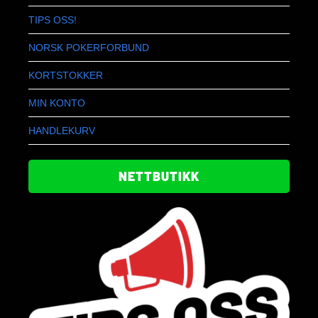
TIPS OSS!
NORSK POKERFORBUND
KORTSTOKKER
MIN KONTO
HANDLEKURV
NETTBUTIKK