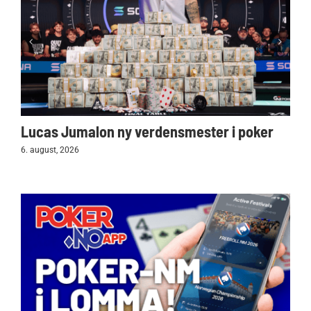
Lucas Jumalon ny verdensmester i poker
6. august, 2026