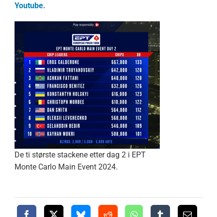
Youtube.
De ti største stackene etter dag 2 i EPT
Monte Carlo Main Event 2024.