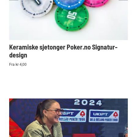
Keramiske sjetonger Poker.no Signatur-
Ko
design
Po
Fra kr 4,00
kr