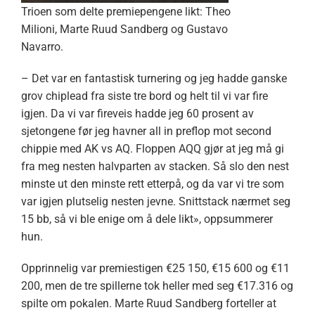
Trioen som delte premiepengene likt: Theo
Milioni, Marte Ruud Sandberg og Gustavo
Navarro.
– Det var en fantastisk turnering og jeg hadde ganske
grov chiplead fra siste tre bord og helt til vi var fire
igjen. Da vi var fireveis hadde jeg 60 prosent av
sjetongene før jeg havner all in preflop mot second
chippie med AK vs AQ. Floppen AQQ gjør at jeg må gi
fra meg nesten halvparten av stacken. Så slo den nest
minste ut den minste rett etterpå, og da var vi tre som
var igjen plutselig nesten jevne. Snittstack nærmet seg
15 bb, så vi ble enige om å dele likt», oppsummerer
hun.
Opprinnelig var premiestigen €25 150, €15 600 og €11
200, men de tre spillerne tok heller med seg €17.316 og
spilte om pokalen. Marte Ruud Sandberg forteller at