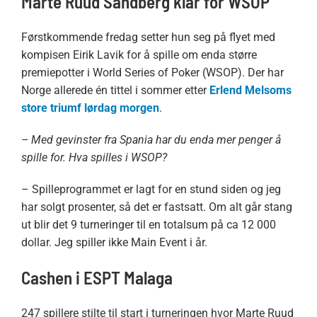
Marte Ruud Sandberg klar for WSOP
Førstkommende fredag setter hun seg på flyet med
kompisen Eirik Lavik for å spille om enda større
premiepotter i World Series of Poker (WSOP). Der har
Norge allerede én tittel i sommer etter
Erlend Melsoms
store triumf lørdag morgen
.
– Med gevinster fra Spania har du enda mer penger å
spille for. Hva spilles i WSOP?
– Spilleprogrammet er lagt for en stund siden og jeg
har solgt prosenter, så det er fastsatt. Om alt går stang
ut blir det 9 turneringer til en totalsum på ca 12 000
dollar. Jeg spiller ikke Main Event i år.
Cashen i ESPT Malaga
247 spillere stilte til start i turneringen hvor Marte Ruud