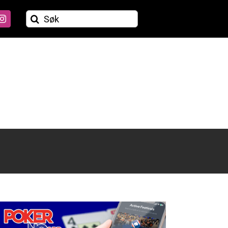
Søk
etter: