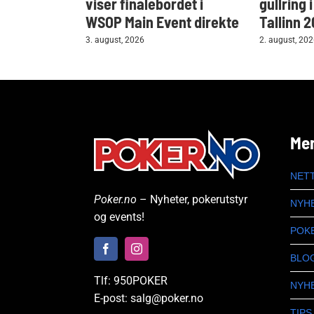
viser finalebordet i
gullring 
WSOP Main Event direkte
Tallinn 
3. august, 2026
2. august, 20
Me
NET
Poker.no
– Nyheter, pokerutstyr
NYH
og events!
POK
BLO
Tlf: 950POKER
NYH
E-post: salg@poker.no
TIPS