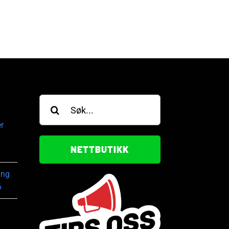
lring i WSOP Circuit
finalebordet i poker-EM
li, 2026
27. juli, 2026
Søk
etter:
r
NETTBUTIKK
ing
6