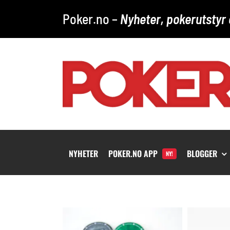
Skip
Poker.no –
Nyheter, pokerutstyr 
to
content
NYHETER
POKER.NO APP
BLOGGER
NY!