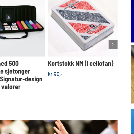
Dette
KJØP
KJØP
produktet
Detaljer
Detaljer
har
flere
varianter.
Alternativene
kan
velges
med 500
Kortstokk NM (i cellofan)
Koff
på
produktsiden
e sjetonger
sjet
kr
90,-
 Signatur-design
valgf
e valører
kr
1.5