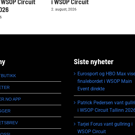
i WSOP Circuit
i WSOP Circuit
gul
2026
2. august, 2026
28. ju
26
ny
Siste nyheter
Eurosport og HBO Max vise
TBUTIKK
finalebordet i WSOP Main
ETER
Event direkte
ER.NO APP
Patrick Pedersen vant gullr
i WSOP Circuit Tallinn 202
GGER
ETSBREV
Tarjei Forus vant gullring i
WSOP Circuit
 OSS!