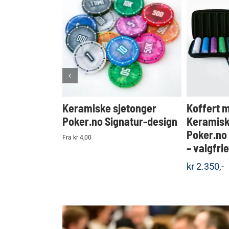
KJØP
Detaljer
Keramiske sjetonger
Koffert 
Poker.no Signatur-design
Keramisk
Poker.no
Fra kr 4,00
– valgfri
kr
2.350,-