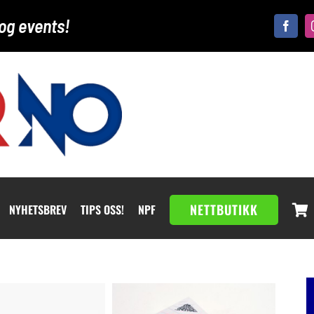
og events!
NETTBUTIKK
NYHETSBREV
TIPS OSS!
NPF