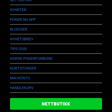
NYHETER
POKER.NO APP
BLOGGER
NYHETSBREV
TIPS OSS!
NORSK POKERFORBUND
KORTSTOKKER
MIN KONTO
HANDLEKURV
NETTBUTIKK