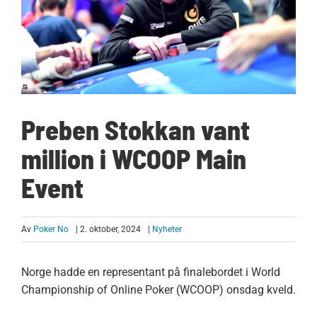
Preben Stokkan vant
million i WCOOP Main
Event
Av
Poker No
| 2. oktober, 2024
|
Nyheter
Norge hadde en representant på finalebordet i World
Championship of Online Poker (WCOOP) onsdag kveld.