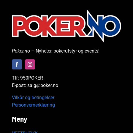
Poker.no
– Nyheter, pokerutstyr og events!
Tlf: 950POKER
E-post: salg@poker.no
Vilkår og betingelser
Personvernerklæring
Meny
NETTBUTIKK