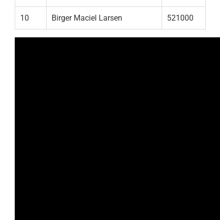
10
Birger Maciel Larsen
521000