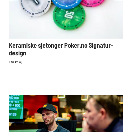
Keramiske sjetonger Poker.no Signatur-
Ko
design
Po
Fra kr 4,00
kr