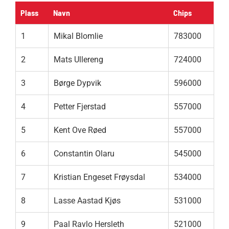
Plass
Navn
Chips
1
Mikal Blomlie
783000
2
Mats Ullereng
724000
3
Børge Dypvik
596000
4
Petter Fjerstad
557000
5
Kent Ove Røed
557000
6
Constantin Olaru
545000
7
Kristian Engeset Frøysdal
534000
8
Lasse Aastad Kjøs
531000
9
Paal Ravlo Hersleth
521000