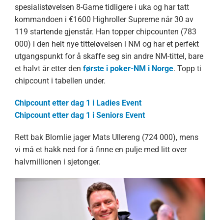
spesialistøvelsen 8-Game tidligere i uka og har tatt
kommandoen i €1600 Highroller Supreme når 30 av
119 startende gjenstår. Han topper chipcounten (783
000) i den helt nye titteløvelsen i NM og har et perfekt
utgangspunkt for å skaffe seg sin andre NM-tittel, bare
et halvt år etter den
første i poker-NM i Norge
. Topp ti
chipcount i tabellen under.
Chipcount etter dag 1 i Ladies Event
Chipcount etter dag 1 i Seniors Event
Rett bak Blomlie jager Mats Ullereng (724 000), mens
vi må et hakk ned for å finne en pulje med litt over
halvmillionen i sjetonger.