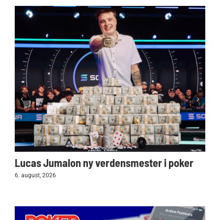
Lucas Jumalon ny verdensmester i poker
6. august, 2026