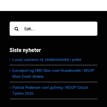
Søk
etter:
Siste nyheter
Lucas Jumalon ny verdensmester i poker
Eurosport og HBO Max viser finalebordet i WSOP
Main Event direkte
Patrick Pedersen vant gullring i WSOP Circuit
Tallinn 2026