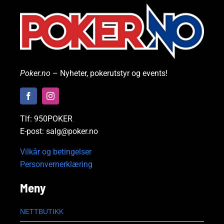
Poker.no
– Nyheter, pokerutstyr og events!
Tlf: 950POKER
E-post: salg@poker.no
Vilkår og betingelser
Personvernerklæring
Meny
NETTBUTIKK