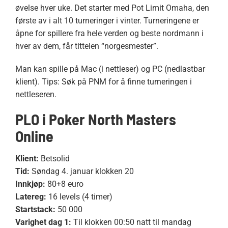
øvelse hver uke. Det starter med Pot Limit Omaha, den
første av i alt 10 turneringer i vinter. Turneringene er
åpne for spillere fra hele verden og beste nordmann i
hver av dem, får tittelen “norgesmester”.
Man kan spille på Mac (i nettleser) og PC (nedlastbar
klient). Tips: Søk på PNM for å finne turneringen i
nettleseren.
PLO i Poker North Masters
Online
Klient:
Betsolid
Tid:
Søndag 4. januar klokken 20
Innkjøp:
80+8 euro
Latereg:
16 levels (4 timer)
Startstack:
50 000
Varighet dag 1:
Til klokken 00:50 natt til mandag