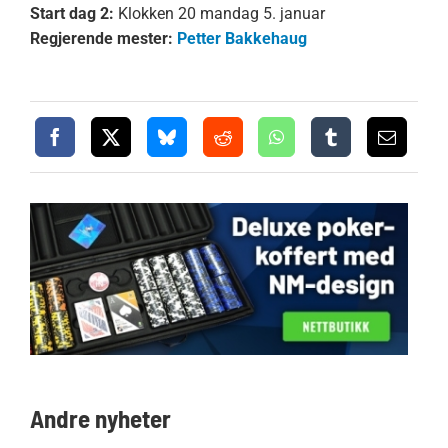
Start dag 2:
Klokken 20 mandag 5. januar
Regjerende mester:
Petter Bakkehaug
Andre nyheter