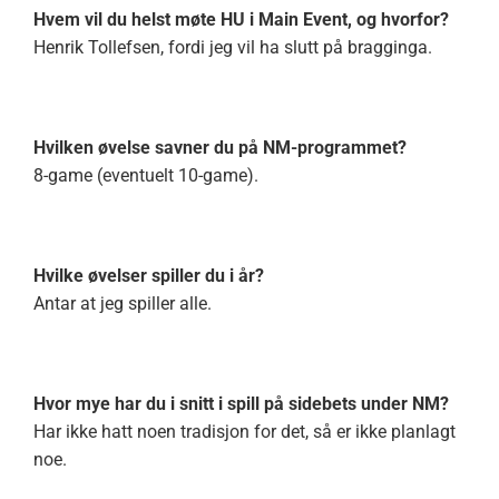
Hvem vil du helst møte HU i Main Event, og hvorfor?
Henrik Tollefsen, fordi jeg vil ha slutt på bragginga.
Hvilken øvelse savner du på NM-programmet?
8-game (eventuelt 10-game).
Hvilke øvelser spiller du i år?
Antar at jeg spiller alle.
Hvor mye har du i snitt i spill på sidebets under NM?
Har ikke hatt noen tradisjon for det, så er ikke planlagt
noe.