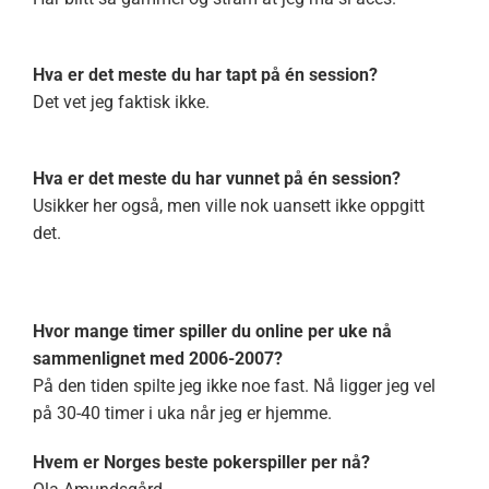
Hva er det meste du har tapt på én session?
Det vet jeg faktisk ikke.
Hva er det meste du har vunnet på én session?
Usikker her også, men ville nok uansett ikke oppgitt
det.
Hvor mange timer spiller du online per uke nå
sammenlignet med 2006-2007?
På den tiden spilte jeg ikke noe fast. Nå ligger jeg vel
på 30-40 timer i uka når jeg er hjemme.
Hvem er Norges beste pokerspiller per nå?