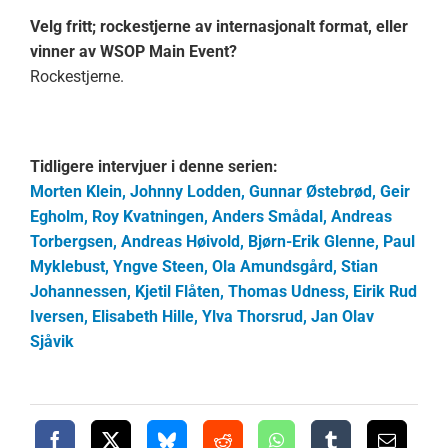
Velg fritt; rockestjerne av internasjonalt format, eller
vinner av WSOP Main Event?
Rockestjerne.
Tidligere intervjuer i denne serien:
Morten Klein, Johnny Lodden, Gunnar Østebrød, Geir
Egholm, Roy Kvatningen, Anders Smådal, Andreas
Torbergsen, Andreas Høivold, Bjørn-Erik Glenne, Paul
Myklebust, Yngve Steen, Ola Amundsgård, Stian
Johannessen, Kjetil Flåten, Thomas Udness, Eirik Rud
Iversen, Elisabeth Hille, Ylva Thorsrud, Jan Olav
Sjåvik