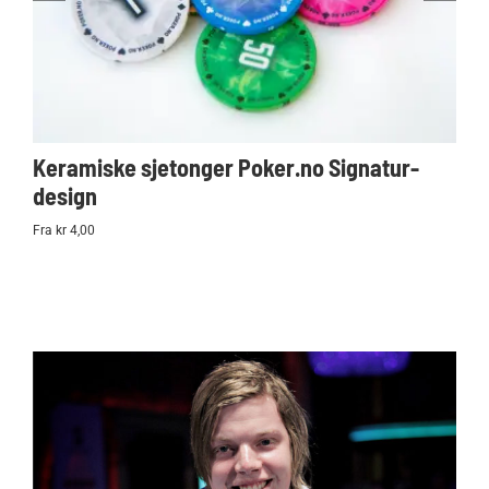
Keramiske sjetonger Poker.no Signatur-
Ko
design
Po
Fra kr 4,00
kr