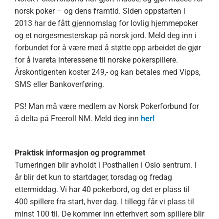
norsk poker – og dens framtid. Siden oppstarten i
2013 har de fått gjennomslag for lovlig hjemmepoker
og et norgesmesterskap på norsk jord. Meld deg inn i
forbundet for å være med å støtte opp arbeidet de gjør
for å ivareta interessene til norske pokerspillere.
Årskontigenten koster 249,- og kan betales med Vipps,
SMS eller Bankoverføring.
PS! Man må være medlem av Norsk Pokerforbund for
å delta på Freeroll NM. Meld deg inn
her!
Praktisk informasjon og programmet
Turneringen blir avholdt i Posthallen i Oslo sentrum. I
år blir det kun to startdager, torsdag og fredag
ettermiddag. Vi har 40 pokerbord, og det er plass til
400 spillere fra start, hver dag. I tillegg får vi plass til
minst 100 til. De kommer inn etterhvert som spillere blir