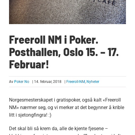
Freeroll NM i Poker.
Posthallen, Oslo 15. – 17.
Februar!
Av
Poker No
| 14. februar, 2018
|
Freeroll-NM
,
Nyheter
Norgesmesterskapet i gratispoker, også kalt «Freeroll
NM» nærmer seg, og vi merker at det begynner å krible
litt i sjetongfingra! :)
Det skal bli så krem da, alle de kjente fjesene –