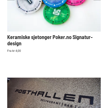
Keramiske sjetonger Poker.no Signatur-
Ko
design
Po
Fra kr 4,00
kr