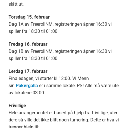
slått ut.
Torsdag 15. februar
Dag 1A av FreerollNM, registreringen åpner 16:30 vi
spiller fra 18:30 til 01:00
Fredag 16. februar
Dag 1B av FreerollNM, registreringen åpner 16:30 vi
spiller fra 18:30 til 01:00
Lørdag 17. februar
Finaledagen, vi starter kl 12:00. Vi Menn
sin
Pokergalla
er i samme lokale. PS! Alle må være ute
av lokalene 03:00.
Frivillige
Hele arrangementet er basert på hjelp fra frivillige, uten
dere så ville det ikke blitt noen turnering. Dette er hva vi
trenger hjelp til: