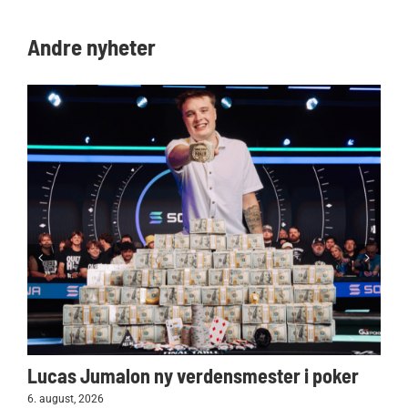
Andre nyheter
Lucas Jumalon ny verdensmester i poker
6. august, 2026