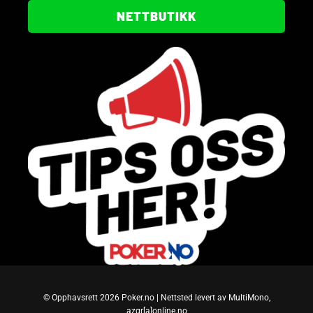
NETTBUTIKK
© Opphavsrett 2026 Poker.no | Nettsted levert av MultiMono,
azgr[a]online.no