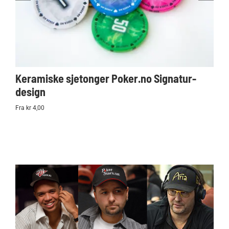
Keramiske sjetonger Poker.no Signatur-
Ko
design
Po
Fra kr 4,00
kr