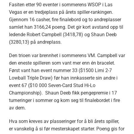
Fasiten etter 90 eventer i sommerens WSOP i Las
Vegas er en tredjeplass på årets spiller-rankingen.
Gjennom 16 casher, fire finalebord og to andreplasser
samlet han 3166,24 poeng. Det gir kort avstand opp til
ledende Robert Campbell (3418,78) og Shaun Deeb
(3280,13) på andreplass.
Den trioen var brennhet i sommerens VM. Campbell var
den eneste spilleren som vant mer enn én bracelet.
Først vant han event nummer 33 ($1500 Limi 2-7
Lowball Triple Draw) før han innkasserte sin andre i
event 67 ($10 000 Seven-Card Stud Hi-Lo
Championship). Shaun Deeb fikk pengepremie i 17
turneringer i sommer og kom seg til finalebordet i fire
av dem.
Hva som kreves av plasseringer for å bli årets spiller,
er vanskelig å si før mesterskapet starter. Poeng gis for