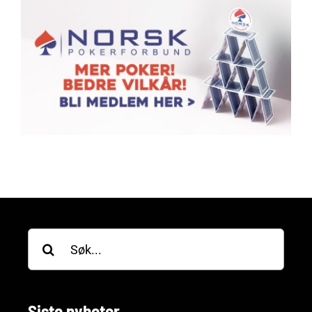
Søk
etter:
Siste nyheter