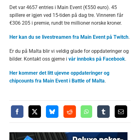
Det var 4657 entries i Main Event (€550 euro). 45
spillere er igjen ved 15-tiden på dag tre. Vinneren får
€306 205 i premie, rundt tre millioner norske kroner.
Her kan du se livestreamen fra Main Event på Twitch
.
Er du på Malta blir vi veldig glade for oppdateringer og
bilder. Kontakt oss gjerne i
vår innboks på Facebook
.
Her kommer det litt ujevne oppdateringer og
chipcounts fra Main Event i Battle of Malta
.