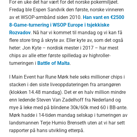
For en uke det har vært for det norske pokermiljøet.
Fredag ble Espen Sandvik den første, norske vinneren
av et WSOP-armbånd siden 2010.
Han vant en €2500
8-Game-turnering i WSOP Europe i tsjekkiske
Rozvadov
. Nå har vi kommet til mandag og vi kan få
flere store ting å skryte av. Eller kyte av, som det også
heter: Jon Kyte – nordisk mester i 2017 – har mest
chips av alle etter første spilledag av highroller-
turneringen i
Battle of Malta
.
I Main Event har Rune Mørk hele seks millioner chips i
stacken i den siste liveoppdateringen fra arrangøren
(klokken 14.48 mandag). Det er en halv million mindre
enn ledende Steven Van Zadelhoff fra Nederland og
mye å leke med på blindene 30k/60k med 60 i BB-ante.
Mørk hadde i 14-tiden mandag selskap i turneringen av
landsmannen Terje Humio Brenseth uten at vi har sett
rapporter på hans utvikling etterpå.