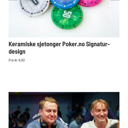
Keramiske sjetonger Poker.no Signatur-
Ko
design
Po
Fra kr 4,00
kr