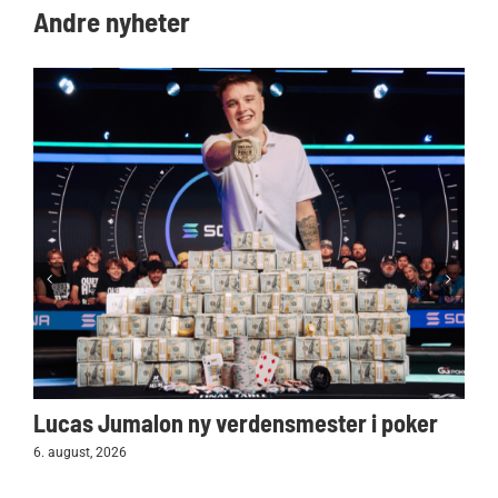
Andre nyheter
Lucas Jumalon ny verdensmester i poker
6. august, 2026