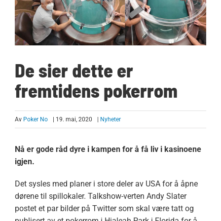
De sier dette er
fremtidens pokerrom
Av
Poker No
| 19. mai, 2020
|
Nyheter
Nå er gode råd dyre i kampen for å få liv i kasinoene
igjen.
Det sysles med planer i store deler av USA for å åpne
dørene til spillokaler. Talkshow-verten Andy Slater
postet et par bilder på Twitter som skal være tatt og
publisert av et pokerrom i Hialeah Park i Florida for å