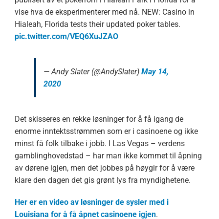
vise hva de eksperimenterer med nå. NEW: Casino in
Hialeah, Florida tests their updated poker tables.
pic.twitter.com/VEQ6XuJZAO
— Andy Slater (@AndySlater)
May 14,
2020
Det skisseres en rekke løsninger for å få igang de
enorme inntektsstrømmen som er i casinoene og ikke
minst få folk tilbake i jobb. I Las Vegas – verdens
gamblinghovedstad – har man ikke kommet til åpning
av dørene igjen, men det jobbes på høygir for å være
klare den dagen det gis grønt lys fra myndighetene.
Her er en video av løsninger de sysler med i
Louisiana for å få åpnet casinoene igjen
.