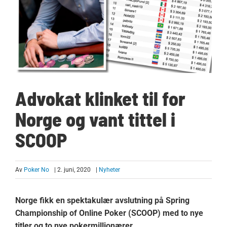
Advokat klinket til for
Norge og vant tittel i
SCOOP
Av
Poker No
| 2. juni, 2020
|
Nyheter
Norge fikk en spektakulær avslutning på Spring
Championship of Online Poker (SCOOP) med to nye
titler og to nye pokermillionærer.