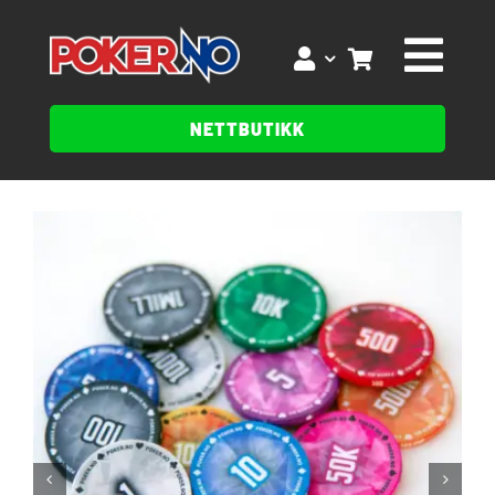
Skip
to
Togg
content
NETTBUTIKK
Navig
KJØP
Detaljer