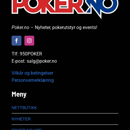
Poker.no
– Nyheter, pokerutstyr og events!
Tlf: 950POKER
E-post: salg@poker.no
Vilkår og betingelser
Personvernerklæring
Meny
NETTBUTIKK
NYHETER