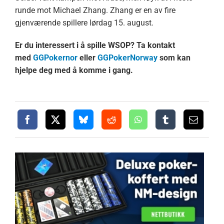
runde mot Michael Zhang. Zhang er en av fire
gjenværende spillere lørdag 15. august.
Er du interessert i å spille WSOP? Ta kontakt
med
GGPokernor
eller
GGPokerNorway
som kan
hjelpe deg med å komme i gang.