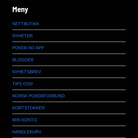
Meny
NETTBUTIKK
NYHETER
POKER.NO APP
BLOGGER
NYHETSBREV
TIPS OSS!
NORSK POKERFORBUND
KORTSTOKKER
MIN KONTO
HANDLEKURV