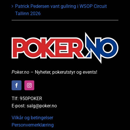
Patrick Pedersen vant gullring i WSOP Circuit
Tallinn 2026
Poker.no
– Nyheter, pokerutstyr og events!
Tlf: 950POKER
E-post: salg@poker.no
Vilkår og betingelser
Personvernerklæring