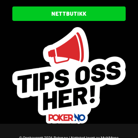
NETTBUTIKK