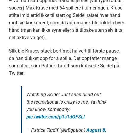
– var han satt opp mot fotballstjernen (vår type fotball,
soccer) Max Kruse med 64 spillere i turneringen. Kruse
stilte imidlertid ikke til start og Seidel raiset hver hånd
mot sin konkurrent, som da automatisk ble foldet i hver
hånd (man kan ikke syne eller slå tilbake uten selv å ta
det aktive valget).
Slik ble Kruses stack bortimot halvert til første pause,
da han dukket opp for å spille. Det oppfatter mange
som ufint, som Patrick Tardif som kritiserte Seidel på
Twitter:
Watching Seidel Just snap blind out
the recreational is crazy to me. Ya think
you know somebody.
pic.twitter.com/p1s1dGFSLl
— Patrick Tardif (@IrEgption)
August 8,