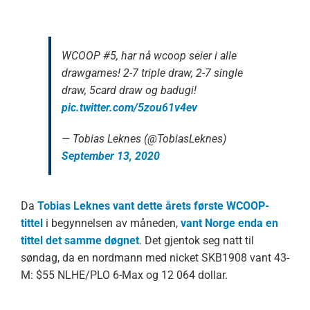
WCOOP #5, har nå wcoop seier i alle
drawgames! 2-7 triple draw, 2-7 single
draw, 5card draw og badugi!
pic.twitter.com/5zou61v4ev
— Tobias Leknes (@TobiasLeknes)
September 13, 2020
Da
Tobias Leknes vant dette årets første WCOOP-
tittel
i begynnelsen av måneden,
vant Norge enda en
tittel det samme døgnet
. Det gjentok seg natt til
søndag, da en nordmann med nicket SKB1908 vant 43-
M: $55 NLHE/PLO 6-Max og 12 064 dollar.