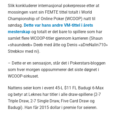
Slik konkluderer internasjonal pokerpresse etter at
mossingen vant sin FEMTE tittel totalt i World
Championship of Online Poker (WCOOP) natt til
søndag.
Dette var hans andre VM-tittel i årets
mesterskap
og totalt er det bare to spillere som har
samlet flere WCOOP-titler gjennom karrieren (Shaun
«shaundeeb» Deeb med åtte og Denis «aDreNalin710»
Strebkov med ni).
– Dette er en sensasjon, står det i Pokerstars-bloggen
som hver morgen oppsummerer det siste døgnet i
WCOOP-sirkuset.
Nattens seier kom i event 45-L $11 FL Badugi 6-Max
og betyr at Leknes har titler i alle draw-spillene (2-7
Triple Draw, 2-7 Single Draw, Five Card Draw og
Badugi). Han får 2015 dollar i premie for seieren.