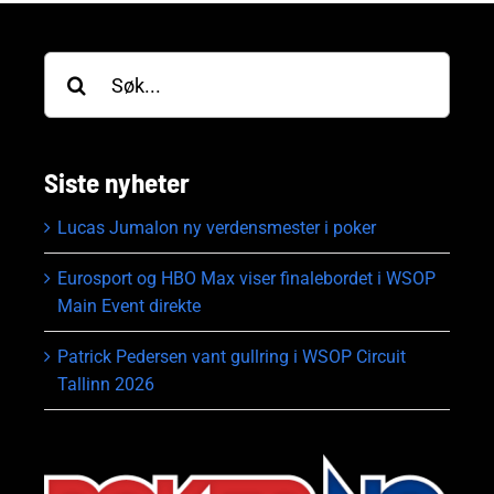
Søk
etter:
Siste nyheter
Lucas Jumalon ny verdensmester i poker
Eurosport og HBO Max viser finalebordet i WSOP
Main Event direkte
Patrick Pedersen vant gullring i WSOP Circuit
Tallinn 2026