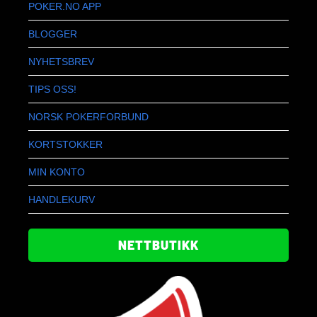
POKER.NO APP
BLOGGER
NYHETSBREV
TIPS OSS!
NORSK POKERFORBUND
KORTSTOKKER
MIN KONTO
HANDLEKURV
NETTBUTIKK