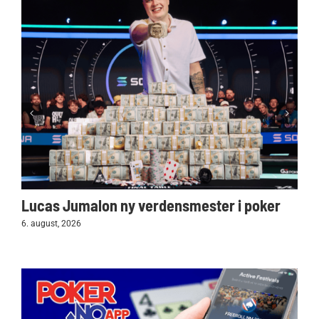
Lucas Jumalon ny verdensmester i poker
6. august, 2026