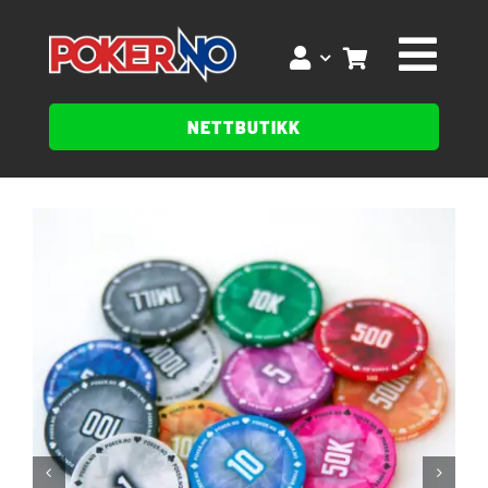
Skip
to
Togg
content
NETTBUTIKK
Navig
KJØP
Detaljer