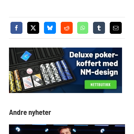
Andre nyheter