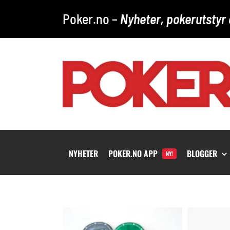
Skip
Poker.no –
Nyheter, pokerutstyr 
to
content
NYHETER
POKER.NO APP
BLOGGER
NY!