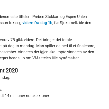
densmestertittelen. Preben Stokkan og Espen Uhlen
arsson tok seg
videre fra dag 1b
, før Sjokomelk ble den
 hvorav 75 gikk videre. Det bringer det totale
t på dag to mandag. Man spiller da ned til et finalebord,
. desember. Vinneren der igjen skal møte vinneren av den
gas heads up om VM-tittelen lille nyttårsaften.
ent 2020
andag.
lar
dt 14 millioner norske kroner