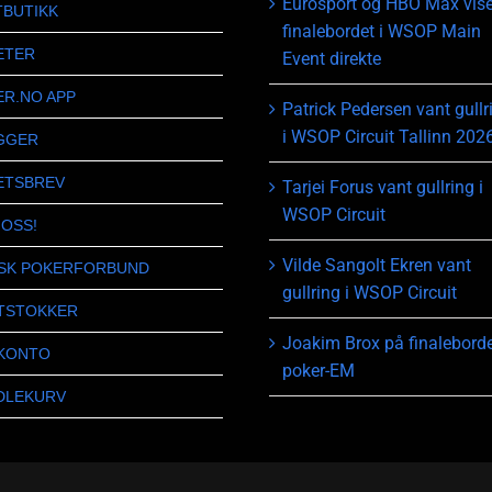
Eurosport og HBO Max vise
TBUTIKK
finalebordet i WSOP Main
ETER
Event direkte
ER.NO APP
Patrick Pedersen vant gullr
i WSOP Circuit Tallinn 202
GGER
ETSBREV
Tarjei Forus vant gullring i
WSOP Circuit
 OSS!
Vilde Sangolt Ekren vant
SK POKERFORBUND
gullring i WSOP Circuit
TSTOKKER
Joakim Brox på finaleborde
 KONTO
poker-EM
DLEKURV