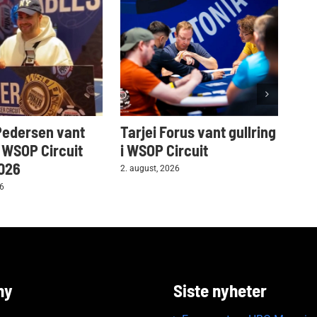
Pedersen vant
Tarjei Forus vant gullring
Vil
i WSOP Circuit
i WSOP Circuit
gul
2026
2. august, 2026
28. ju
26
ny
Siste nyheter