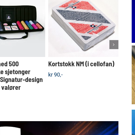
Dette
KJØP
KJØP
produktet
Detaljer
Detaljer
har
flere
varianter.
Alternativene
kan
velges
med 500
Kortstokk NM (i cellofan)
Koff
på
produktsiden
e sjetonger
sjet
kr
90,-
 Signatur-design
valgf
e valører
kr
1.5