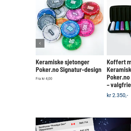
KJØP
Detaljer
Keramiske sjetonger
Koffert 
Poker.no Signatur-design
Keramisk
Poker.no
Fra kr 4,00
– valgfri
kr
2.350,-