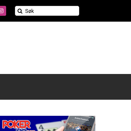
Søk
etter: