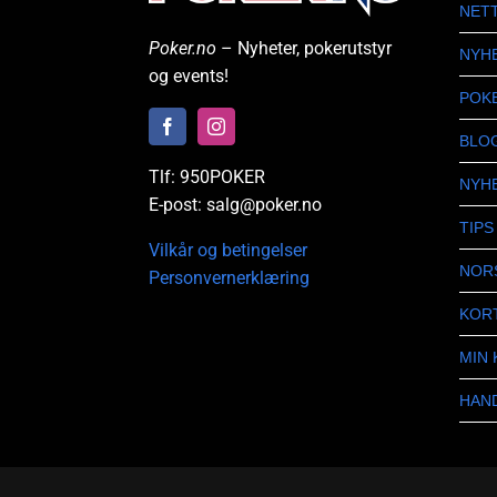
NET
Poker.no
– Nyheter, pokerutstyr
NYH
og events!
POK
BLO
Tlf: 950POKER
NYH
E-post: salg@poker.no
TIPS
Vilkår og betingelser
NOR
Personvernerklæring
KOR
MIN
HAN