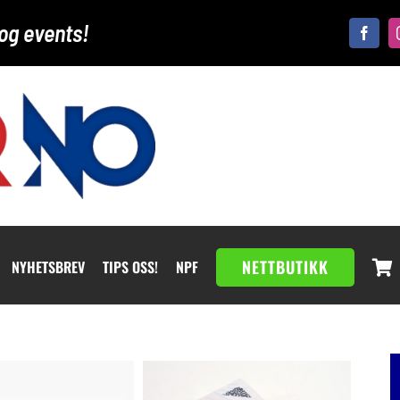
og events!
NETTBUTIKK
NYHETSBREV
TIPS OSS!
NPF