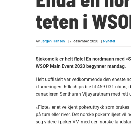
teten i WSO
Av
Jørgen Hansen
| 7. desember, 2020
|
Nyheter
Sjokomelk er helt fløte! En nordmann med «S
WSOP Main Event 2020 begynner mandag.
Helt uoffisielt var vedkommende den eneste n
i turneringen. 60k chips ble til 459 031 chips, d
canadieren Senthuran Vijayaratnam med rett un
«Fløte» er et velkjent pokeruttrykk som brukes
på turn eller river. Det norske pokermiljøet vil 
seg videre i poker-VM med den norske landsla