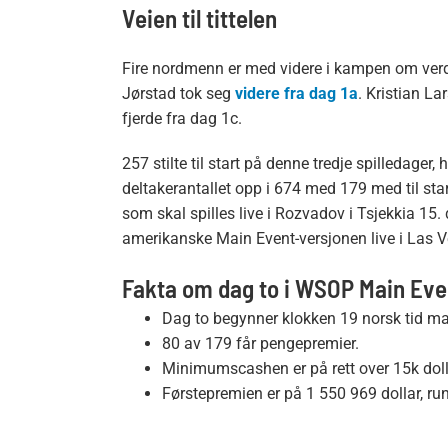
Veien til tittelen
Fire nordmenn er med videre i kampen om ver
Jørstad tok seg
videre fra dag 1a
. Kristian L
fjerde fra dag 1c.
257 stilte til start på denne tredje spilledager,
deltakerantallet opp i 674 med 179 med til star
som skal spilles live i Rozvadov i Tsjekkia 15
amerikanske Main Event-versjonen live i Las Ve
Fakta om dag to i WSOP Main Ev
Dag to begynner klokken 19 norsk tid m
80 av 179 får pengepremier.
Minimumscashen er på rett over 15k dol
Førstepremien er på 1 550 969 dollar, run