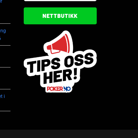
r
NETTBUTIKK
ing
6
t i